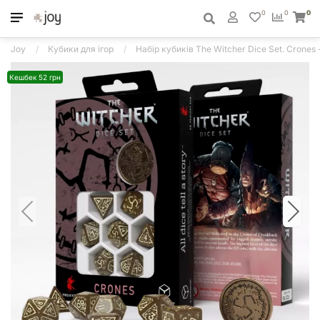
0
0
0
Joy
Кубики для ігор
Набір кубиків The Witcher Dice Set. Crones 
Кешбек 52 грн