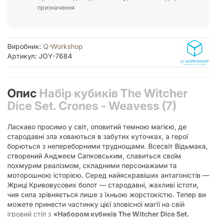
призначення
Виробник:
Q-Workshop
Артикул: JOY-7684
Опис
Набір кубиків The Witcher
Dice Set. Crones - Weavess (7)
Ласкаво просимо у світ, оповитий темною магією, де
стародавні зла ховаються в забутих куточках, а герої
борються з непереборними труднощами. Всесвіт Відьмака,
створений Анджеєм Сапковським, славиться своїм
похмурим реалізмом, складними персонажами та
моторошною історією. Серед найяскравіших антагоністів —
Жриці Кривовусових болот — стародавні, жахливі істоти,
чия сила зрівняється лише з їхньою жорстокістю. Тепер ви
можете принести частинку цієї зловісної магії на свій
ігровий стіл з
«Набором кубиків The Witcher Dice Set.