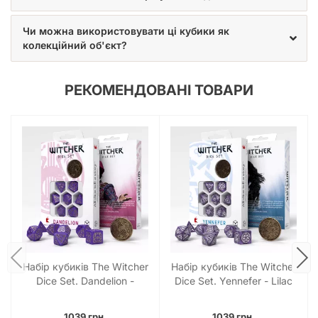
Чи можна використовувати ці кубики як
колекційний об'єкт?
РЕКОМЕНДОВАНІ ТОВАРИ
Набір кубиків The Witcher
Набір кубиків The Witcher
Dice Set. Dandelion -
Dice Set. Yennefer - Lilac
Viscount de Lettenhove
and Gooseberries Dice Set
Dice Set (7)
(7)
1039 грн.
1039 грн.