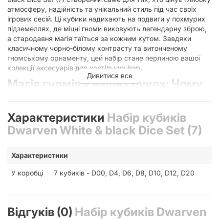
атмосферу, надійність та унікальний стиль під час своїх
ігрових сесій. Ці кубики надихають на подвиги у похмурих
підземеллях, де міцні гноми виковують легендарну зброю,
а стародавня магія таїться за кожним кутом. Завдяки
класичному чорно-білому контрасту та витонченому
гномському орнаменту, цей набір стане перлиною вашої
колекції аксесуарів для настільних ігор.
Дивитися все
Магія гномів у ваших руках: Чому
варто обрати Dwarven White &
black Dice Set?
Характеристики
Набір кубиків
Dwarven White & black Dice Set (7)
Кожен гравець знає, що успіх у настільній рольовій грі, будь
то Dungeons & Dragons, Pathfinder чи Warhammer Fantasy
Roleplay, багато в чому залежить від прихильності
Характеристики
генератора випадкових чисел — ваших кубиків. Але кубики
мають не лише котитися, вони повинні надихати. Серія
У коробці
7 кубиків - D00, D4, D6, D8, D10, D12, D20
Dwarven від відомого бренду аксесуарів втілює в собі
естетику підземних майстерень, величних залів під горами
та непохитного духу гномського народу.
Відгуків (0)
Набір кубиків Dwarven
Контраст білого пластику та глибокого чорного гравіювання