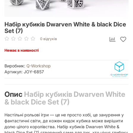
Набір кубиків Dwarven White & black Dice
Set (7)
0 відгуків
Немає в наявності
Виробник:
Q-Workshop
Артикул: JOY-6857
Опис
Набір кубиків Dwarven White
& black Dice Set (7)
Настільні рольові ігри — це не просто хобі, це занурення у
фантастичні світи, де кожен кидок кубика може вирішити
долю цілого королівства. Набір кубиків Dwarven White &
black Dice Set (7) створений саме для тих, хто цінує глибоку