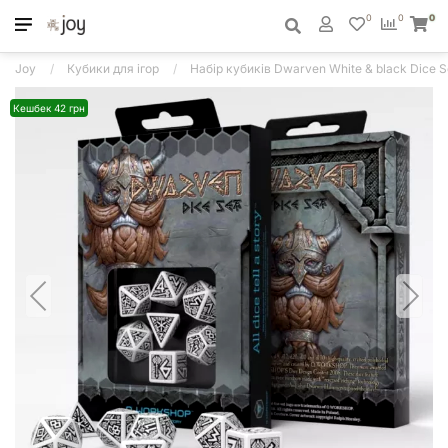
0
0
0
Joy
Кубики для ігор
Набір кубиків Dwarven White & black Dice Se
Кешбек 42 грн