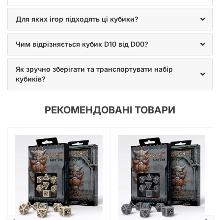
граням та якісному шліфуванню, кожен кубик обертається
плавно, забезпечуючи справжній рандом.
Для яких ігор підходять ці кубики?
Окрім суто практичного використання в RPG, цей набір
може стати чудовим апгрейдом для багатьох настільних
Чим відрізняється кубик D10 від D00?
ігор. Якщо вам набридли стандартні та нудні кубики з
коробок данжен-кроулерів типу «Gloomhaven» чи
Як зручно зберігати та транспортувати набір
«Descent», замініть їх на цей стильний гномський набір. Це
кубиків?
миттєво підвищить рівень занурення у гру та додасть
процесу особливого шарму.
Чудовий подарунок для гіка та
РЕКОМЕНДОВАНІ ТОВАРИ
колекціонера
Шукаєте ідеальний подарунок для свого гейммайстра (DM)
або друга-настільника? Набір кубиків у стилістиці дварфів
— це безпрограшний варіант. Він постачається у зручному
форматі, легко поміщається у будь-який мішечок чи
дайсбокс та викликає щире захоплення у кожного, хто
цінує якісні настільні аксесуари. Дозвольте магії гномів
увійти у ваші пригоди та принести вам омріяні критичні
успіхи при кожному важливому кидку!