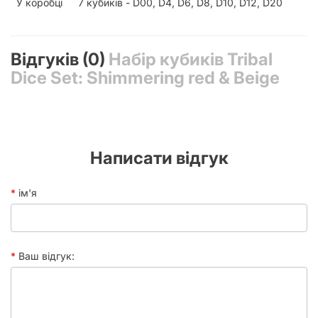
У коробці
7 кубиків - D00, D4, D6, D8, D10, D12, D20
Відгуків (0)
Набір кубиків Tribal
Dice Set: Shimmering red & Beige
Написати відгук
ім'я
Ваш відгук: