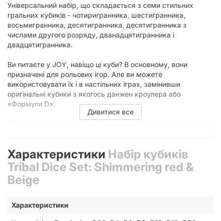
Універсальний набір, що складається з семи стильних
гральних кубиків - чотиригранника, шестигранника,
восьмигранника, десятигранника, десятигранника з
числами другого розряду, дванадцятигранника і
двадцятигранника.
Ви питаєте у JOY, навіщо ці куби? В основному, вони
призначені для рольових ігор. Але ви можете
використовувати їх і в настільних іграх, замінивши
оригінальні кубики з якогось данжен кроулера або
«Формули D».
Дивитися все
Десятигранник можна використовувати як лічильник життя
або переможних очок. Багатогранники відмінно підходять
для визначення першого гравця. А у крайньому разі такими
Характеристики
Набір кубиків
кубиками можна стріляти з рогатки по ворогам або
монстрам, коли навколо закінчаться каменюки.
Tribal Dice Set: Shimmering red &
Beige
Характеристики