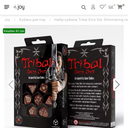
0
0
0
Joy
Кубики для ігор
Набір кубиків Tribal Dice Set: Shimmering re
Кешбек 42 грн