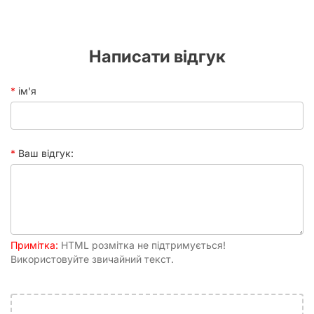
міцність. Вас чекають несподівані повороти сюжету,
знайомства з новими, колоритними персонажами та
зустрічі зі старими знайомими, кожен з яких має свої
секрети та цілі. Яна Тобосо майстерно створює атмосферу,
Написати відгук
яка одночасно притягує та лякає, утримуючи читача в
напрузі до останньої сторінки.
ім'я
Чому варто купити «Мангу Темний
дворецький. Том 4»?
Захопливий сюжет:
Історія, що тримає в напрузі,
Ваш відгук:
поєднуючи містику, детектив та драму.
Незабутні персонажі:
Харизматичні герої, чиї
стосунки та мотивації розкриваються з кожним
новим томом.
Унікальний стиль малювання:
Яна Тобосо відома
своїм витонченим та деталізованим малюнком, що
Примітка:
HTML розмітка не підтримується!
ідеально передає готичну атмосферу.
Використовуйте звичайний текст.
Глибокі теми:
Дослідження питань добра і зла,
вірності, помсти та людської природи.
Українська локалізація:
Можливість насолодитися
улюбленою мангою рідною мовою, з якісним