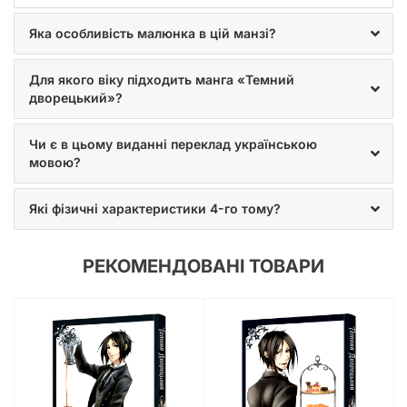
Яною Тобосо, де кожен куток таїть у собі як небезпеку, так і
неймовірну красу.
Яка особливість малюнка в цій манзі?
Для якого віку підходить манга «Темний
дворецький»?
Чи є в цьому виданні переклад українською
мовою?
Які фізичні характеристики 4-го тому?
РЕКОМЕНДОВАНІ ТОВАРИ