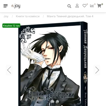
0
0
0
Joy
Книги та комікси
Манга Темний дворецький. Том 4
Кешбек 12 грн