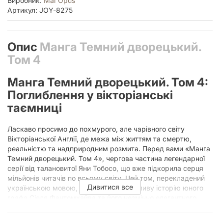
Виробник:
Mal`Opus
Артикул: JOY-8275
Опис
Манга Темний дворецький.
Том 4
Манга Темний дворецький. Том 4:
Поглиблення у вікторіанські
таємниці
Ласкаво просимо до похмурого, але чарівного світу
Вікторіанської Англії, де межа між життям та смертю,
реальністю та надприродним розмита. Перед вами «Манга
Темний дворецький. Том 4», чергова частина легендарної
серії від талановитої Яни Тобосо, що вже підкорила серця
мільйонів читачів по всьому світу. Цей том, перекладений
Дивитися все
українською мовою, продовжує захопливу історію юного
графа Сіеля Фантомхайва та його незмінно елегантного
дворецького Себастьяна Міхаеліса, чий контракт оповитий
найтемнішими таємницями.