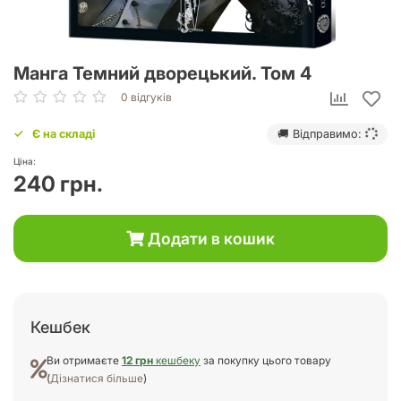
Манга Темний дворецький. Том 4
0 відгуків
Є на складі
🚚 Відправимо:
Ціна:
240 грн.
Додати в кошик
Кешбек
Ви отримаєте
12 грн
кешбеку
за покупку цього товару
(
Дізнатися більше
)