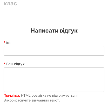
клас
Неперевершений Майстер Хоррору:
Відчуйте геній
Джюнджі Іто, його унікальний підхід до створення
атмосферних та глибоких історій жахів, що
викликають мурашки по шкірі.
Психологічна Глибина:
Кожне оповідання змушує
задуматися над темними сторонами людської натури
Написати відгук
та крихкістю реальності, пропонуючи не лише страх,
а й глибокі роздуми.
ім'я
Висока Якість Видання:
Тверда обкладинка та
якісний друк гарантують, що книга збереже свій
привабливий вигляд на довгі роки, а український
переклад дозволить насолоджуватися оригінальним
текстом у повній мірі.
Ваш відгук:
Ідеально для Колекціонерів:
"Поплавлений клас"
стане цінним доповненням до будь-якої колекції
манги, особливо для тих, хто збирає твори відомих
авторів або спеціалізується на жанрі жахів.
Візуальне Мистецтво:
Деталізований та
експресивний малюнок Іто – це самостійний вид
Примітка:
HTML розмітка не підтримується!
мистецтва, який ідеально доповнює моторошні
Використовуйте звичайний текст.
сюжети, занурюючи читача в атмосферу кошмару.