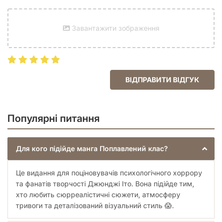
Для кого ця книга? Для тих, хто цінує якісний психологічний
хоррор, для фанатів Джюнджі Іто, які чекали на нові
переклади його творів, а також для всіх, хто шукає
Завантажити зображення
унікальні та незвичайні комікси. "Манга Поплавлений клас"
стане чудовим доповненням до будь-якої колекції манги,
пропонуючи неперевершену суміш жаху, мистецтва та
глибокого сюжету.
Не пропустіть можливість поринути у світ, де межі між
ВІДПРАВИТИ ВІДГУК
реальністю та кошмаром стираються, а кожен поворот
сторінки може приховувати новий, ще більш моторошний
сюрприз. "Манга Поплавлений клас" – це не просто книга,
це подорож у найтемніші куточки людської психіки, яку ви
Популярні питання
не забудете ще довго.
Для кого підійде манга Поплавлений клас?
Це видання для поціновувачів психологічного хоррору
та фанатів творчості Джюнджі Іто. Вона підійде тим,
хто любить сюрреалістичні сюжети, атмосферу
тривоги та деталізований візуальний стиль 😱.