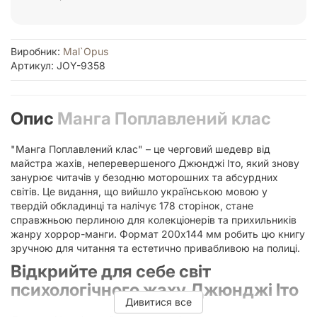
Виробник:
Mal`Opus
Артикул: JOY-9358
Опис
Манга Поплавлений клас
"Манга Поплавлений клас" – це черговий шедевр від
майстра жахів, неперевершеного Джюнджі Іто, який знову
занурює читачів у безодню моторошних та абсурдних
світів. Це видання, що вийшло українською мовою у
твердій обкладинці та налічує 178 сторінок, стане
справжньою перлиною для колекціонерів та прихильників
жанру хоррор-манги. Формат 200х144 мм робить цю книгу
зручною для читання та естетично привабливою на полиці.
Відкрийте для себе світ
психологічного жаху Джюнджі Іто
Дивитися все