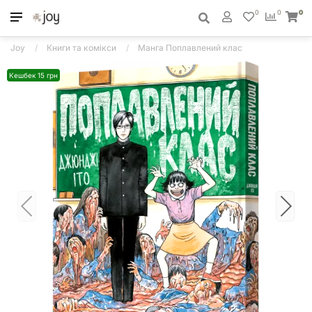
0
0
0
Joy
Книги та комікси
Манга Поплавлений клас
Кешбек 15 грн