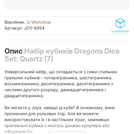
Виробник:
Q-Workshop
Артикул: JOY-6954
Опис
Набір кубиків Dragons Dice
Set: Quartz (7)
Універсальний набір, що складається з семи стильних
гральних кубиків - чотиригранника, шестигранника,
восьмигранника, десятигранника, десятигранника з
числами другого розряду, дванадцятигранника і
двадцятигранника.
Ви питаєте у Joyа, навіщо ці куби? В основному, вони
призначені для рольових ігор. Але ви можете
використовувати їх і в настільних іграх, замінивши
оригінальні кубики з якогось данжен кроулера або
«Формули D».