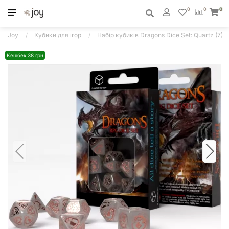
0
0
0
Joy
Кубики для ігор
Набір кубиків Dragons Dice Set: Quartz (7)
Кешбек 38 грн