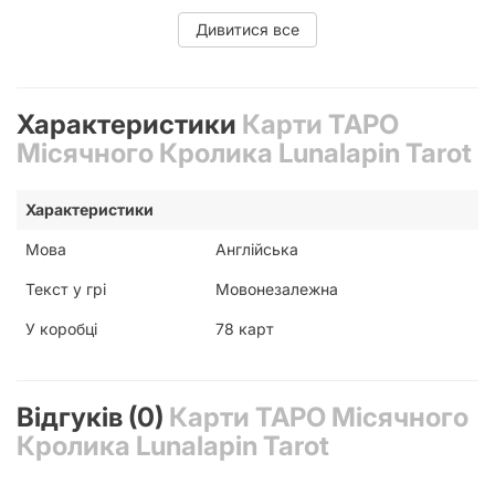
Дивитися все
Особливості Таро Місячного Кролика
Характеристики
Карти ТАРО
Особливості карток:
Місячного Кролика Lunalapin Tarot
Розмір карти: 57х99 мм
Характеристики
Закруглені кути
Мова
Англійська
Текст у грі
Мовонезалежна
У коробці
78 карт
Відгуків (0)
Карти ТАРО Місячного
Кролика Lunalapin Tarot