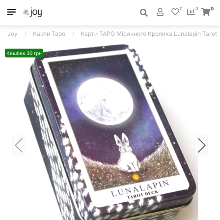
0
0
0
Joy
Карти Таро
Карти ТАРО Місячного Кролика Lunalapin Tarot
Кешбек 30 грн