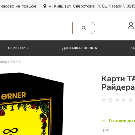
часово не працює
м. Київ, вул. Сверстюка, 11, БЦ "Новий", 021
СЕРІЇ ІГОР
ДОСТАВКА І ОПЛАТА
К
йдера-Уейта
Карти Т
Райдера
Готовий до 
Ціна: