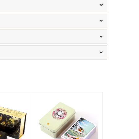
 нестерпно красиво! Насичений
поєднанні із золотими мотивами,
и та неймовірно красномовними
правжній витвір мистецтва, на
 вічно. По-друге, кожне
о дихає історією. Воно містить
 значення яких залишається
іття. Уявіть тільки: ви тримаєте в
я ворожіння, створений та
іття тому! Відчуваєте цей
Мурахи по шкірі, правда ж?