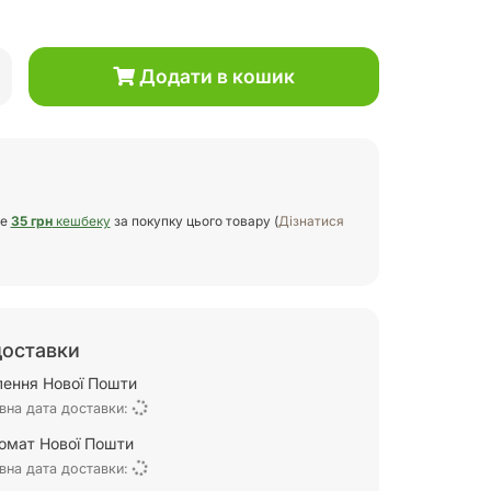
Додати в кошик
те
35 грн
кешбеку
за покупку цього товару (
Дізнатися
доставки
ілення Нової Пошти
вна дата доставки:
омат Нової Пошти
вна дата доставки: