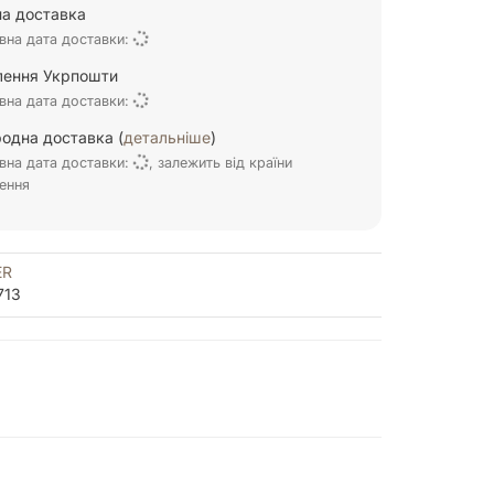
а доставка
вна дата доставки:
ілення Укрпошти
вна дата доставки:
одна доставка (
детальніше
)
вна дата доставки:
, залежить від країни
ення
ER
713