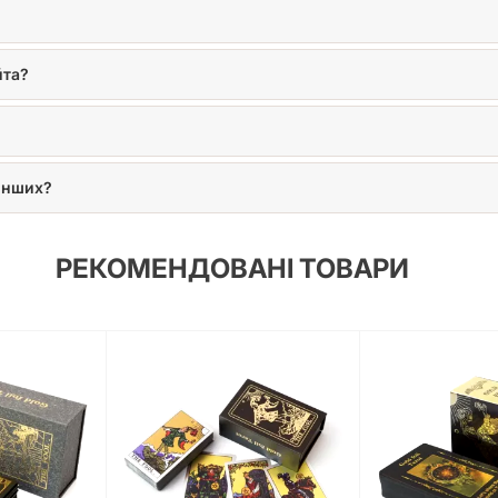
По-перше, це просто
містичний чорний у 
загадковими знакам
йта?
ілюстраціями — це с
який можна дивитися
зображення буквальн
 інших?
традиційні символи,
незмінним понад стол
РЕКОМЕНДОВАНІ ТОВАРИ
руках інструмент дл
задуманий понад стол
зв'язок з минулим? 