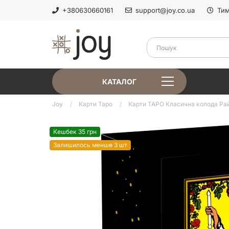
+380630660161
support@joy.co.ua
Тим
КАТАЛОГ
Joy
Карти Таро
Карти ТАРО Класична колода Ра
Кешбек 35 грн
Залишилось менше 3 шт