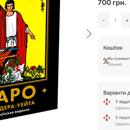
700 грн.
-
+
Кешбек
Ви отримає
більше
)
Варіанти 
У відд
Орієнто
У пошт
Орієнто