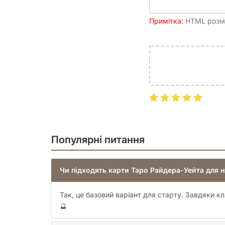
потужне символічне підґрунтя і 
Примітка:
HTML розмі
класичний дизайн — саме цим с
«Таро Райдера-Уейта».
Популярні питання
Чи підходять карти Таро Райдера-Уейта для н
Так, це базовий варіант для старту. Завдяки 
🔮