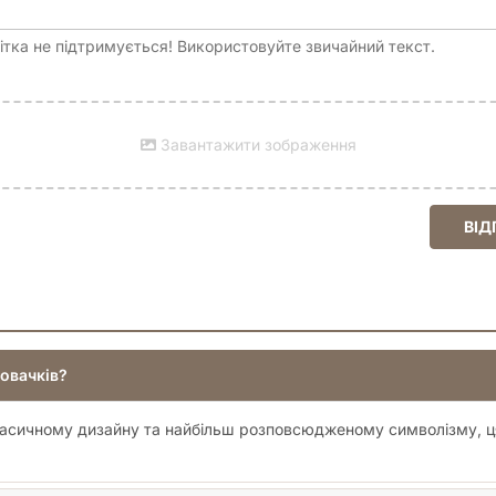
бездоганно
тка не підтримується! Використовуйте звичайний текст.
лавляться карти
Завантажити зображення
ВІД
овачків?
Але зачекайте. Крім 
має щось невловиме
класичному дизайну та найбільш розповсюдженому символізму, ця
потужний вайб. І ось