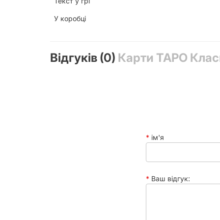
Текст у грі
У коробці
Відгуків (0)
Карти ТАРО Клас
ім'я
Шукаєте найкращий старт у світі
Ваш відгук:
ідеальна колода для новачків у в
досвідченого таролога вона стан
незамінним доповненням у коле