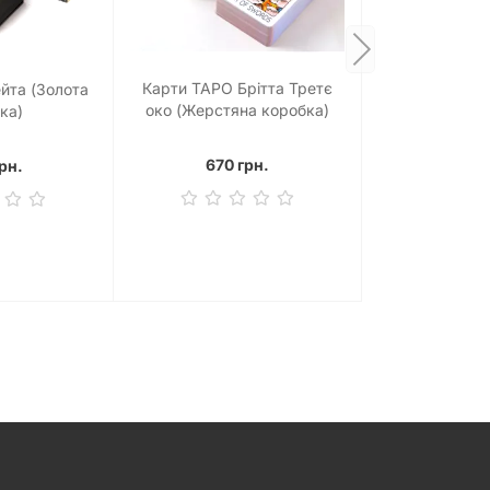
Карти ТАРО Брітта Третє
йта (Золота
око (Жерстяна коробка)
ка)
670 грн.
рн.