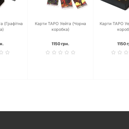
а (Графітна
Карти ТАРО Уейта (Чорна
Карти ТАРО Уе
а)
коробка)
короб
н.
1150 грн.
1150 г