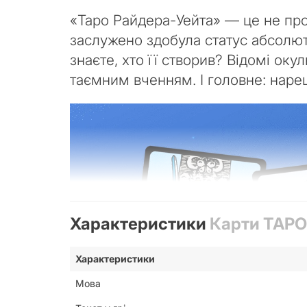
«Таро Райдера-Уейта» — це не прос
заслужено здобула статус абсолютн
знаєте, хто її створив? Відомі оку
таємним вченням. І головне: наре
Характеристики
Карти ТАРО
Характеристики
Мова