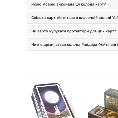
Якою мовою виконана ця колода карт?
Скільки карт міститься в класичній колоді Уе
Чи варто купувати протектори для цих карт?
Чим відрізняється колода Райдера-Уейта від