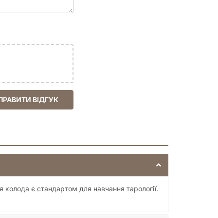
ПРАВИТИ ВІДГУК
історії та символіки, ця колода
 — особливий, по-справжньому
 колода є стандартом для навчання тарології.
 чому її енергетика така сильна!