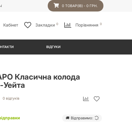
54
0 ТОВАР(ІВ) - 0 ГРН.
0
0
Кабінет
Закладки
Порівняння
ОНТАКТИ
ВІДГУКИ
АРО Класична колода
-Уейта
0 відгуків
відправки
🚚 Відправимо: