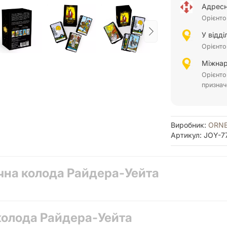
Адресн
Орієнто
У відд
Орієнто
Міжнар
Орієнто
признач
Виробник:
ORN
Артикул: JOY-7
чна колода Райдера-Уейта
колода Райдера-Уейта