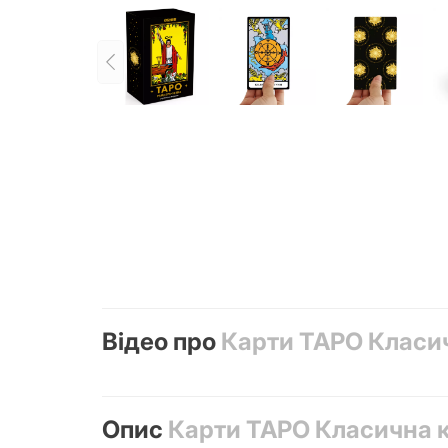
Відео про
Карти ТАРО Класи
Опис
Карти ТАРО Класична 