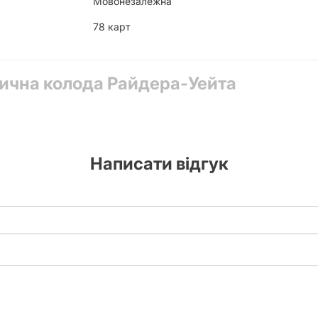
Мовонезалежна
78 карт
ична колода Райдера-Уейта
Написати відгук
 езотерики? Це
орожінні. А для
е крутим,
кцію. Надзвичайно