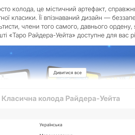
то колода, це містичний артефакт, справжня 
ої класики. Її впізнаваний дизайн — беззапе
льтисти, члени того самого, давнього ордену,
шті «Таро Райдера-Уейта» доступне для вас 
Дивитися все
 Класична колода Райдера-Уейта
Українська