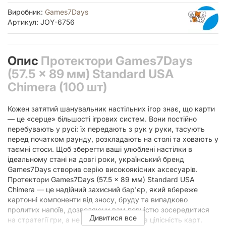
Виробник:
Games7Days
Артикул: JOY-6756
Опис
Протектори Games7Days
(57.5 x 89 мм) Standard USA
Chimera (100 шт)
Кожен затятий шанувальник настільних ігор знає, що карти
— це «серце» більшості ігрових систем. Вони постійно
перебувають у русі: їх передають з рук у руки, тасують
перед початком раунду, розкладають на столі та ховають у
таємні стоси. Щоб зберегти ваші улюблені настілки в
ідеальному стані на довгі роки, український бренд
Games7Days створив серію високоякісних аксесуарів.
Протектори Games7Days (57.5 x 89 мм) Standard USA
Chimera — це надійний захисний бар'єр, який вбереже
картонні компоненти від зносу, бруду та випадково
пролитих напоїв, дозволяючи вам повністю зосередитися
Дивитися все
на стратегії гри, а не на хвилюваннях за цілісність карт.