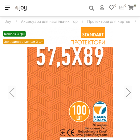
0
0
0
Joy
Аксесуари для настільних ігор
Протектори для карток
Кешбек 3 грн
Залишилось менше 3 шт