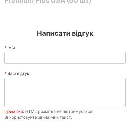
Premium Plus USA (50 шт)
напої, ці кишеньки можуть врятувати карткам життя.
Написати відгук
ім'я
Ваш відгук:
Примітка:
HTML розмітка не підтримується!
Використовуйте звичайний текст.