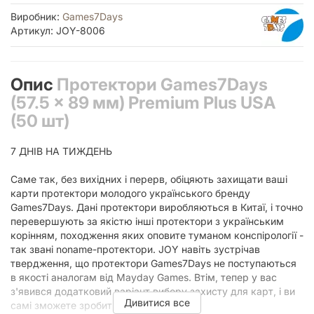
Виробник:
Games7Days
Артикул: JOY-8006
Опис
Протектори Games7Days
(57.5 x 89 мм) Premium Plus USA
(50 шт)
7 ДНІВ НА ТИЖДЕНЬ
Саме так, без вихідних і перерв, обіцяють захищати ваші
карти протектори молодого українського бренду
Games7Days. Дані протектори виробляються в Китаї, і точно
перевершують за якістю інші протектори з українським
корінням, походження яких оповите туманом конспірології -
так звані noname-протектори. JOY навіть зустрічав
твердження, що протектори Games7Days не поступаються
в якості аналогам від Mayday Games. Втім, тепер у вас
з'явився додатковий варіант вибору захисту для карт, і ви
Дивитися все
самі зможете зробити висновки.