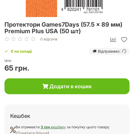
Протектори Games7Days (57.5 x 89 мм)
Premium Plus USA (50 шт)
0 відгуків
Є на складі
🚚 Відправимо:
Ціна:
65 грн.
Додати в кошик
Кешбек
Ви отримаєте
3 грн
кешбеку
за покупку цього товару
(
Дізнатися більше
)