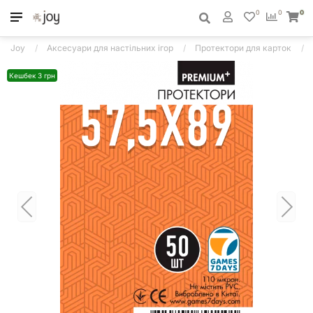
0
0
0
Joy
Аксесуари для настільних ігор
Протектори для карток
Кешбек 3 грн