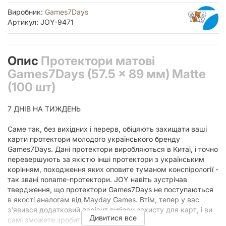
Виробник:
Games7Days
Артикул: JOY-9471
Опис
Протектори матові
Games7Days (57.5 x 89 мм) Matte
(100 шт)
7 ДНІВ НА ТИЖДЕНЬ
Саме так, без вихідних і перерв, обіцяють захищати ваші
карти протектори молодого українського бренду
Games7Days. Дані протектори виробляються в Китаї, і точно
перевершують за якістю інші протектори з українським
корінням, походження яких оповите туманом конспірології -
так звані noname-протектори. JOY навіть зустрічав
твердження, що протектори Games7Days не поступаються
в якості аналогам від Mayday Games. Втім, тепер у вас
з'явився додатковий варіант вибору захисту для карт, і ви
Дивитися все
самі зможете зробити висновки.