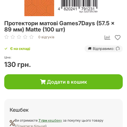
Протектори матові Games7Days (57.5 x
89 мм) Matte (100 шт)
0 відгуків
Є на складі
🚚 Відправимо:
Ціна:
130 грн.
Додати в кошик
Кешбек
Ви отримаєте
7 грн
кешбеку
за покупку цього товару
(
Дізнатися більше
)