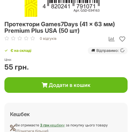
Протектори Games7Days (41 x 63 мм)
Premium Plus USA (50 шт)
0 відгуків
Є на складі
🚚 Відправимо:
Ціна:
55 грн.
Додати в кошик
Кешбек
Ви отримаєте
3 грн
кешбеку
за покупку цього товару
(
Дізнатися більше
)