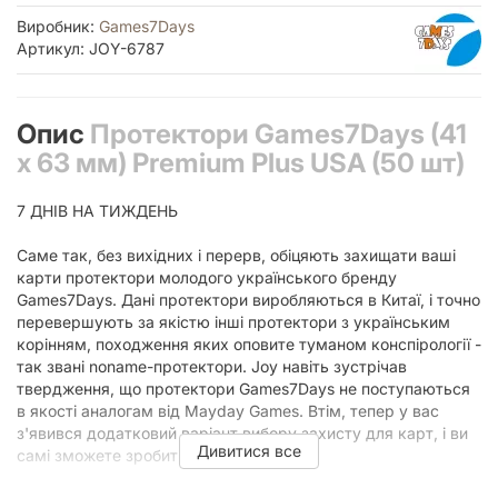
Виробник:
Games7Days
Артикул: JOY-6787
Опис
Протектори Games7Days (41
x 63 мм) Premium Plus USA (50 шт)
7 ДНІВ НА ТИЖДЕНЬ
Саме так, без вихідних і перерв, обіцяють захищати ваші
карти протектори молодого українського бренду
Games7Days. Дані протектори виробляються в Китаї, і точно
перевершують за якістю інші протектори з українським
корінням, походження яких оповите туманом конспірології -
так звані noname-протектори. Joy навіть зустрічав
твердження, що протектори Games7Days не поступаються
в якості аналогам від Mayday Games. Втім, тепер у вас
з'явився додатковий варіант вибору захисту для карт, і ви
Дивитися все
самі зможете зробити висновки.