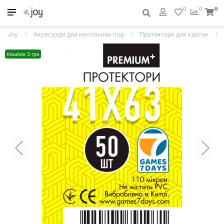
0
0
0
Joy
Аксесуари для настільних ігор
Протектори для карток
Кешбек 3 грн