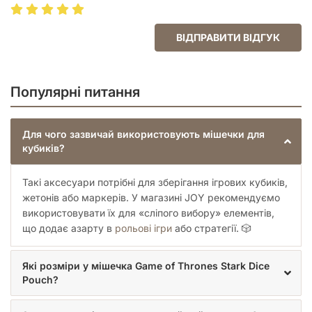
сумку, кишеню або коробку з грою, не займаючи
зайвого місця.
ВІДПРАВИТИ ВІДГУК
Якщо ви прагнете додати атмосферності своїм ігровим
вечорам або шукаєте ідеальний подарунок для друга-гіка,
Stark Dice Pouch
стане чудовим вибором. Він підкреслить
вашу приналежність до «Winterfell» і допоможе тримати всі
Популярні питання
ігрові дрібниці під контролем, щоб ви могли зосередитися
на головному — боротьбі за Залізний Трон.
Для чого зазвичай використовують мішечки для
кубиків?
Такі аксесуари потрібні для зберігання ігрових кубиків,
жетонів або маркерів. У магазині JOY рекомендуємо
використовувати їх для «сліпого вибору» елементів,
що додає азарту в
рольові ігри
або стратегії. 🎲
Які розміри у мішечка Game of Thrones Stark Dice
Pouch?