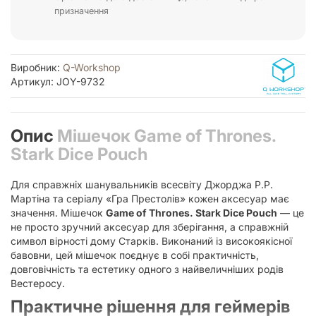
призначення
Виробник:
Q-Workshop
Артикул: JOY-9732
Опис
Мішечок Game of Thrones.
Stark Dice Pouch
Для справжніх шанувальників всесвіту Джорджа Р.Р.
Мартіна та серіалу «Гра Престолів» кожен аксесуар має
значення. Мішечок
Game of Thrones. Stark Dice Pouch
— це
не просто зручний аксесуар для зберігання, а справжній
символ вірності дому Старків. Виконаний із високоякісної
бавовни, цей мішечок поєднує в собі практичність,
довговічність та естетику одного з найвеличніших родів
Вестеросу.
Практичне рішення для геймерів