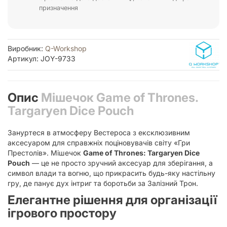
призначення
Виробник:
Q-Workshop
Артикул: JOY-9733
Опис
Мішечок Game of Thrones.
Targaryen Dice Pouch
Зануртеся в атмосферу Вестероса з ексклюзивним
аксесуаром для справжніх поціновувачів світу «Гри
Престолів». Мішечок
Game of Thrones: Targaryen Dice
Pouch
— це не просто зручний аксесуар для зберігання, а
символ влади та вогню, що прикрасить будь-яку настільну
гру, де панує дух інтриг та боротьби за Залізний Трон.
Елегантне рішення для організації
ігрового простору