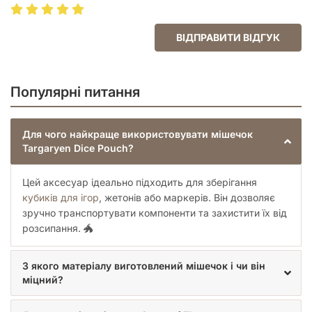
універсальним — він достатньо великий, щоб
вмістити цілий набір кубиків, але не занадто
громіздкий.
ВІДПРАВИТИ ВІДГУК
Довговічність:
Використання бавовни гарантує, що
аксесуар витримає багато ігрових сесій.
Цей мішечок стане чудовим подарунком як для запеклого
Популярні питання
геймера, так і для фаната «Гри Престолів», який хоче
додати дрібку магії та величі свого ігрового вечора. Нехай
кожен кидок кубика під егідою Драконів приносить вам
Для чого найкраще використовувати мішечок
лише перемоги та успішні стратегічні ходи!
Targaryen Dice Pouch?
Цей аксесуар ідеально підходить для зберігання
кубиків для ігор
, жетонів або маркерів. Він дозволяє
зручно транспортувати компоненти та захистити їх від
розсипання. 🐲
З якого матеріалу виготовлений мішечок і чи він
міцний?