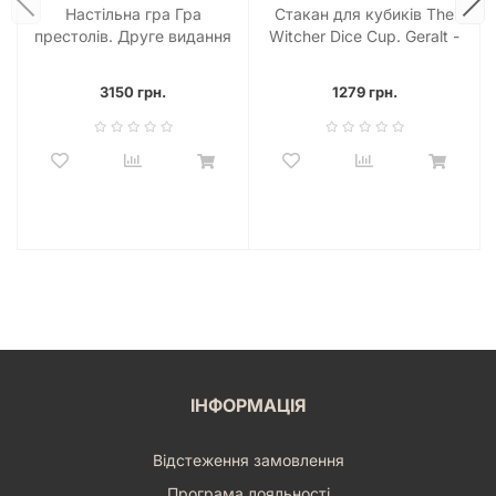
розуміння її захоплень. Цей аксесуар стане цінним
Настільна гра Гра
Стакан для кубиків The
доповненням до колекції будь-якого гравця, особливо тих,
престолів. Друге видання
Witcher Dice Cup. Geralt -
хто цінує тематичні елементи та якісні аксесуари. Він
(A Game of Thrones: The
Sword of Destiny
підходить як для досвідчених гравців, так і для новачків, які
Board Game Second
3150 грн.
1279 грн.
тільки починають свій шлях у світі настільних розваг.
Edition)
Мішечок для кубиків «Гра Престолів. Нічна Варта» – це
маленький, але значущий жест, який покаже, наскільки
сильно ви цінуєте зв'язок з тими, хто розділяє вашу
пристрасть до епічних історій та захоплюючих ігор. Це
подарунок, що говорить сам за себе, нагадуючи про велич
Стіни та тих, хто стоїть на її захисті.
Нехай ваші ігрові сесії завжди будуть організованими,
атмосферними та сповненими незабутніх моментів.
Замовте мішечок для кубиків «Гра Престолів. Нічна Варта»
вже сьогодні та приєднайтеся до тих, хто несе дозор,
захищаючи найцінніше!
ІНФОРМАЦІЯ
Відстеження замовлення
Програма лояльності