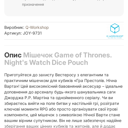
призначення
Виробник:
Q-Workshop
Артикул: JOY-9731
Опис
Мішечок Game of Thrones.
Night's Watch Dice Pouch
Приготуйтеся до захисту Вестеросу з елегантним та
практичним мішечком для кубиків «Гра Престолів. Нічна
Варта»! Цей високоякісний бавовняний аксесуар – ідеальне
доповнення до арсеналу будь-якого шанувальника саги
Джорджа Р.Р. Мартіна та однойменного серіалу. Чи ви
збираєтесь вийти на поле битви у настільній грі, розіграти
ключові моменти RPG або просто організувати свої ігрові
компоненти, цей мішечок з символікою Нічної Варти стане
вашим вірним супутником. Він не лише забезпечує надійне
зберігання ваших цінних кубиків та жетонів, але й додає