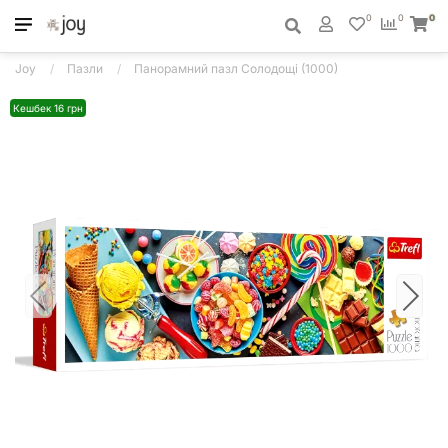
0
0
0
Joy
Пазли
Панорамний пазл Солодощі (1000)
Кешбек 16 грн