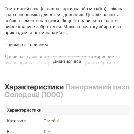
Тематичний пазл (складна картинка або мозаїка) - цікава
гра-головоломка для дітей і дорослих. Деталі являють
собою елементи картинки. Якщо їх правильно скласти,
вийде красиве зображення. Можна спочатку збирати за
прикладом, а потім напам'ять.
Приємне з корисним
Даний пазл дозволить поєднати приємне з корисним -
Дивитися все
цікаво провести час і потренувати логічне та образне
мислення, увагу, сприйняття і дрібну моторику. Якщо ви
думаєте над тим, чим би зайняти себе або свою дитину,
JOY дуже радить купити такий пазл.
Характеристики
Панорамний пазл
Поради щодо збирання пазлів
Солодощі (1000)
Коли збираєте великі пазли, краще дотримуватися
Характеристики
наступних порад:
Категорія
Сімейні
На початку обов'язково переверніть усі шматочки
Вік
12+