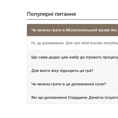
Популярні питання
Чи можна грати в Міскатонікський музей без 
Ні, це доповнення. Для гри обов'язково потріб
Що саме додає цей набір до ігрового процес
Для якого віку підходить ця гра?
Чи можна грати в це доповнення соло?
Які ще доповнення Спадщини Данвіча існуют