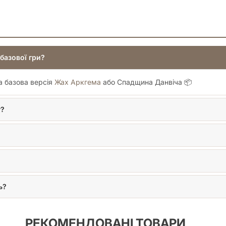
базової гри?
на базова версія
Жах Аркгема
або Спадщина Данвіча 📦
у?
ь?
РЕКОМЕНДОВАНІ ТОВАРИ