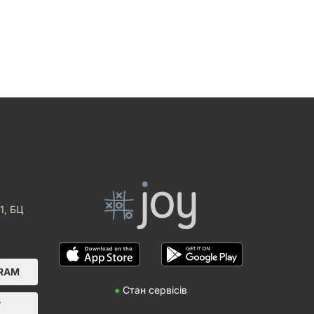
1, БЦ
GRAM
●
Стан сервісів
Т