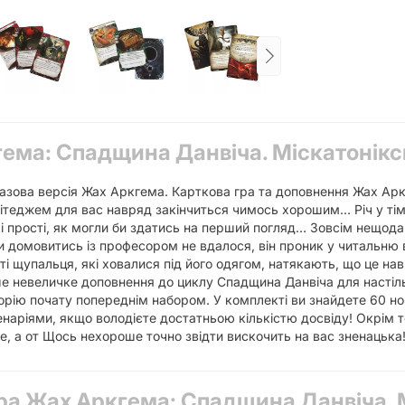
гема: Спадщина Данвіча. Міскатонік
базова версія Жах Аркгема. Карткова гра та доповнення Жах Арк
теджем для вас навряд закінчиться чимось хорошим… Річ у тім
акі прості, як могли би здатись на перший погляд… Зовсім нещод
домовитись із професором не вдалося, він проник у читальню вн
аті щупальця, які ховалися під його одягом, натякають, що це н
е невеличке доповнення до циклу Спадщина Данвіча для настільн
рію почату попереднім набором. У комплекті ви знайдете 60 нов
наріями, якщо володієте достатньою кількістю досвіду! Окрім т
, а от Щось нехороше точно звідти вискочить на вас зненацька
гра Жах Аркгема: Спадщина Данвіча. 