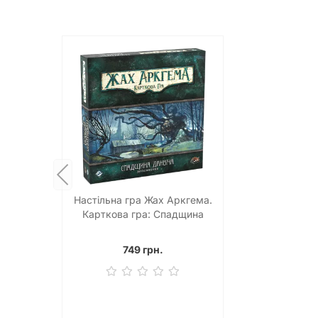
Настільна гра Жах Аркгема.
Карткова гра: Спадщина
Данвіча
749 грн.