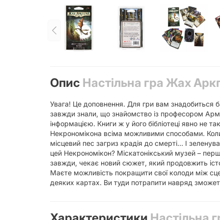
Опис
Настільна гра Жах Арк
Увага! Це доповнення. Для гри вам знадобиться 
завжди знали, що знайомство із професором Армі
інформацією. Книги ж у його бібліотеці явно не т
Некрономікона всіма можливими способами. Коли 
місцевий пес загриз крадія до смерті… І зеленув
цей Некрономікон? Міскатонікський музей – перш
завжди, чекає новий сюжет, який продовжить істо
Маєте можливість покращити свої колоди між сце
деяких картах. Ви туди потрапити навряд зможете
Характеристики
Настільна 