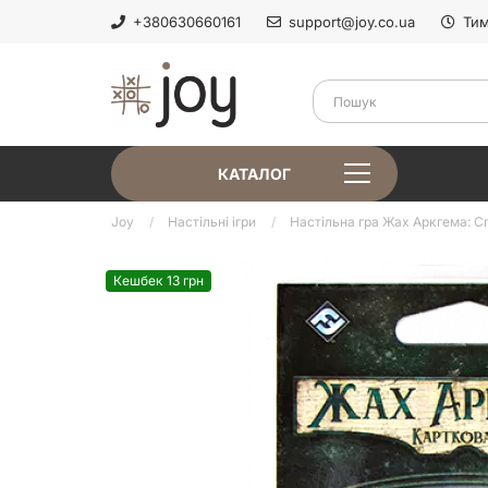
+380630660161
support@joy.co.ua
Тим
КАТАЛОГ
Joy
Настільні ігри
Настільна гра Жах Аркгема: С
Кешбек 13 грн