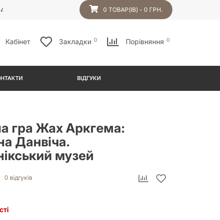
54
0 ТОВАР(ІВ) - 0 ГРН.
0
0
Кабінет
Закладки
Порівняння
ОНТАКТИ
ВІДГУКИ
на гра Жах Аркгема:
а Данвіча.
нікський музей
0 відгуків
сті