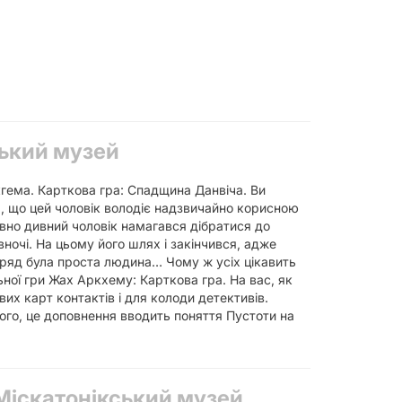
ський музей
гема. Карткова гра: Спадщина Данвіча. Ви
, що цей чоловік володіє надзвичайно корисною
авно дивний чоловік намагався дібратися до
очі. На цьому його шлях і закінчився, адже
авряд була проста людина… Чому ж усіх цікавить
ої гри Жах Аркхему: Карткова гра. На вас, як
их карт контактів і для колоди детективів.
ого, це доповнення вводить поняття Пустоти на
!
Міскатонікський музей