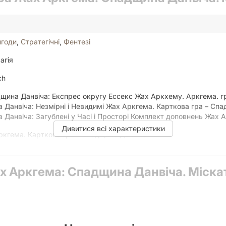
годи
,
Стратегічні
,
Фентезі
агія
ch
щина Данвіча: Експрес округу Ессекс Жах Аркхему. Аркгема. гр
 Данвіча: Незмірні і Невидимі Жах Аркгема. Карткова гра – Сп
 Данвіча: Загублені у Часі і Просторі Комплект доповнень Жах 
Дивитися всі характеристики
ркгема. Карткова гра – Спадщина Данвіча
ах Аркгема: Спадщина Данвіча. Міска
 Solo / Solitaire Game, Variable Player Powers