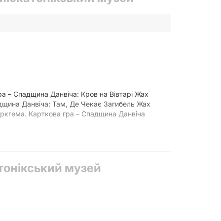
а – Спадщина Данвіча: Кров на Вівтарі Жах
адщина Данвіча: Там, Де Чекає Загибель Жах
Аркгема. Карткова гра – Спадщина Данвіча
тонікський музей