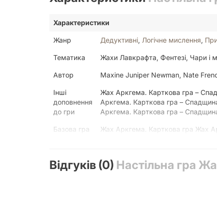
Характеристики
Жанр
Дедуктивні
,
Логічне мислення
,
При
Тематика
Жахи Лавкрафта, Фентезі, Чари і м
Автор
Maxine Juniper Newman, Nate Fren
Інші
Жах Аркгема. Карткова гра – Спад
доповнення
Аркгема. Карткова гра – Спадщина
до гри
Аркгема. Карткова гра – Спадщина
Базова гра
Жах Аркгема. Карткова гра Жах А
Вік
13+
Відгуків (0)
Настільна гра Ж
Механіка
Cooperative Game, Hand Management,
Мова
українська
Друковане видання
Ілюстратор
Stephen Somers, Tomasz Jedruszek