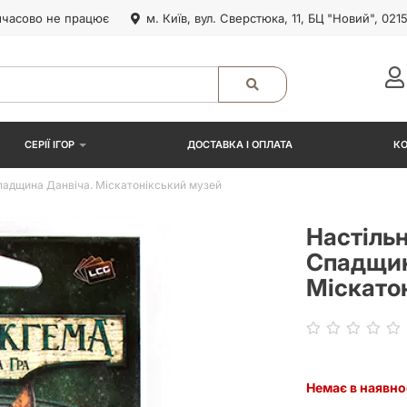
часово не працює
м. Київ, вул. Сверстюка, 11, БЦ "Новий", 021
СЕРІЇ ІГОР
ДОСТАВКА І ОПЛАТА
К
падщина Данвіча. Міскатонікський музей
Настіль
Спадщин
Міскато
Немає в наявно