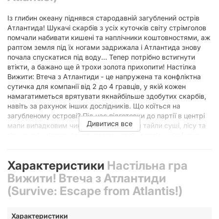
Із глибин океану піднявся стародавній загублений острів
Атлантида! Шукачі скарбів з усіх куточків світу стрімголов
помчали набивати кишені та наплічники коштовностями, аж
раптом земля під їх ногами задрижала і Атлантида знову
почала спускатися під воду… Тепер потрібно встигнути
втікти, а бажано ще й трохи золота прихопити! Настілка
Вижити: Втеча з Атлантиди - це напружена та конфліктна
сутичка для компанії від 2 до 4 гравців, у якій кожен
намагатиметься врятувати якнайбільше здобутих скарбів,
навіть за рахунок інших дослідників. Що коїться на
загубленому острові? Під час підготовки до партії в центрі
Дивитися все
мапи випадковим чином викладаються тайли суші, лісу та
гір, на які всі гравці виставляють своїх дослідників (кожен з
яких має таємне число, яке вказує, скільки коштовних
камінчиків він зміг приховати у власних клунках). Піщані
Характеристики
Настільна гра
пляжі підуть під воду першими, слідом за ними лісові
джунглі і лише потім - гори. На звороті кожного тайлу
Вижити! Втеча з Атлантиди
зображено особливий ефект, який розігрується або
(Survive: Escape from Atlantis!)
миттєво, або залишиться у активного гравця до слушного
моменту. Проте, під однією з гір є величезний вулкан! Коли
цей тайл повинен буде затонути – гра закінчиться і гравці
Характеристики