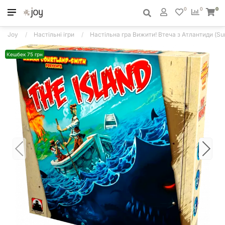
0
0
0
Joy
Настільні ігри
Настільна гра Вижити! Втеча з Атлантиди (Surv
Кешбек 75 грн