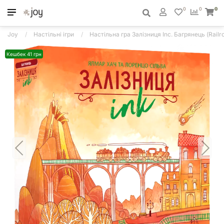
0
0
0
Joy
Настільні ігри
Настільна гра Залізниця Inc. Багрянець (Railroa
Кешбек 41 грн