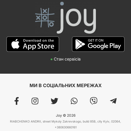
●
Стан сервісів
МИ В СОЦІАЛЬНИХ МЕРЕЖАХ
Joy © 2026
RIABCHENKO ANDRII, street Mykoly Zakrevskogo, build 85B, city Kyiv, 02064,
+380630660161