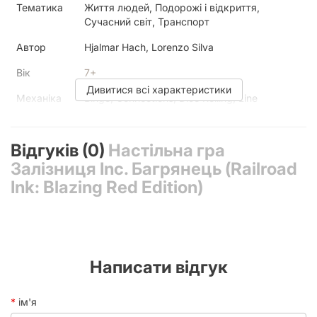
Тематика
Життя людей, Подорожі і відкриття,
Сучасний світ, Транспорт
Автор
Hjalmar Hach, Lorenzo Silva
Вік
7+
Дивитися всі характеристики
Механіка
Bingo, Connections, Dice Rolling, Line
Drawing, Network and Route Building, Paper-
and-Pencil
Відгуків (0)
Настільна гра
Мова
українська
,
мовонезалежна
Залізниця Inc. Багрянець (Railroad
Друковане видання
Ink: Blazing Red Edition)
Ілюстратор
Marta Tranquilli
Написати відгук
ім'я