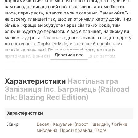
дорогами якнайбільше міст. Все просто: кидаєте кубики, і
вам випадає випадковий набір залізниць, автомобільних
шосе, перехресть, а також річок з озерами. Замалюйте їх
на своєму планшеті так, щоб ви отримали карту доріг. Чим
більше і краще ви збудуєте через сім таких ходів, тим
ближче будете до перемоги. У вас є планшет, на якому ви
малюєте дороги. Почніть із одного з виходів і ведіть дорогу
до наступного. Окрім кубиків, у вас є ще 6 спеціальних
шляхів на планшеті. Вони одноразові, тому краще їх
Дивитися все
притримати. Вони стануть у нагоді, якщо ви раптом
заплутаєтесь у дорожній мережі. Метеорити та лава – це
додаткові кубики. Можете грати з ними, а можете без. Вони
роблять гру цікавішою, але водночас складнішою.
Характеристики
Настільна гра
Метеорити падають у випадкові місця та руйнують ваші
дороги. Лава розтікається та знищує все, що ви збудували.
Залізниця Inc. Багрянець (Railroad
Але це можна використати! Направляйте дороги в кратери
Ink: Blazing Red Edition)
від метеоритів - дістанете корисних копалин і заробите
очків. А лаву спробуйте обмежити і зупинити – також плюс
до ваших очків.
Характеристики
Жанр
Веселі
,
Казуальні (прості і швидкі)
,
Логічне
мислення
,
Прості правила
,
Творчі