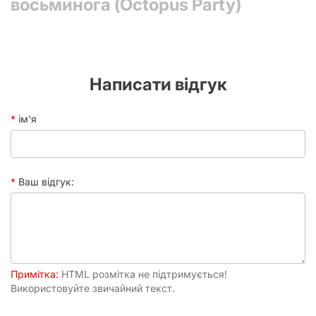
восьминога (Octopus Party)
Час
5+ хвилин
партії
Написати відгук
ім'я
Ваш відгук:
Примітка:
HTML розмітка не підтримується!
Використовуйте звичайний текст.