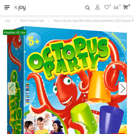
0
0
0
Joy
Настільні ігри
Настільна гра Вечірка восьминога (Octopus P
Кешбек 42 грн