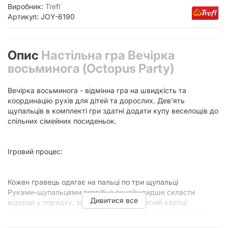
Виробник:
Trefl
Артикул: JOY-6190
Опис
Настільна гра Вечірка
восьминога (Octopus Party)
Вечірка восьминога - відмінна гра на швидкість та
координацію рухів для дітей та дорослих. Дев'ять
щупальців в комплекті гри здатні додати купу веселощів до
спільних сімейних посиденьок.
Ігровий процес:
Кожен гравець одягає на пальці по три щупальці
Руками-щупальцями потрібно якнайшвидше скласти
Дивитися все
відерця у порядку, зображеному на власній картці.
За кожну правильно виконану карту нараховуються бали