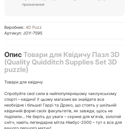
призначення
Виробник:
4D Puzz
Артикул: JOY-7595
Опис
Товари для Квідичу Пазл 3D
(Quality Quidditch Supplies Set 3D
puzzle)
Товари для квідичу
Спробуйте свої сили в найпопулярнішому чаклунському
спорті – квідичі! У цьому магазині ви знайдете все
необхідне і більше! Гаррі та Драко, що стоять у шкільній
квідичній формі своїх факультетів, як завжди, щось не
поділили… Не беріть до уваги – скриня для м'ячів, золотий
снітч, навіть легендарна мітла Німбус-2000 – тут є все для
вашого першого матчу!