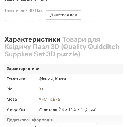
Тематичний 3D Пазл
Дивитися все
Тематичний пазл (складна модель) – цікава гра-
головоломка для дітей і дорослих. Деталі являють
собою елементи моделі. Якщо їх правильно скласти, вийде
Характеристики
Товари для
красивий тривимірний об'єкт, що зможе слугувати
прикрасою інтер'єру.
Квідичу Пазл 3D (Quality Quidditch
Supplies Set 3D puzzle)
Приємне з корисним
Даний пазл дозволить поєднати приємне з корисним –
Характеристики
цікаво провести час і потренувати логічне та образне
мислення, увагу, сприйняття і дрібну моторику. Якщо ви
Тематика
Фільми, Книги
думаєте над тим, чим би зайняти себе або свою дитину,
Вік
8+
JOY дуже радить купити такий пазл.
Мова
Англійська
У коробці
71 деталь (18 х 14,5 x 14,5 см)
Додаткова інформація