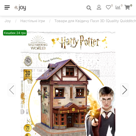
0
0
0
Joy
Настільні ігри
Товари для Квідичу Пазл 3D (Quality Quidditch
Кешбек 24 грн