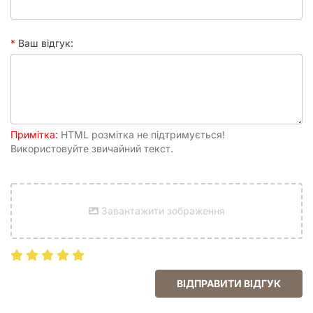
коробки, 7 дерев'яних маркерів -, 3
маркери суші – 1 для підрахунку балів, 2
для позначення маршрутних точок при грі
Ваш відгук:
вчотирьох;, 3 маркери моря – 1 для
підрахунку балів, 2 для позначення
маршрутних точок при грі вчотирьох;, 1
маркер картографа для підрахунку балів
при грі втрьох
Час партії
40 хвилин
Примітка:
HTML розмітка не підтримується!
Використовуйте звичайний текст.
Друковане видання
Ілюстратор
Jon-Paul Jacques
Завантажити зображення
ВІДПРАВИТИ ВІДГУК