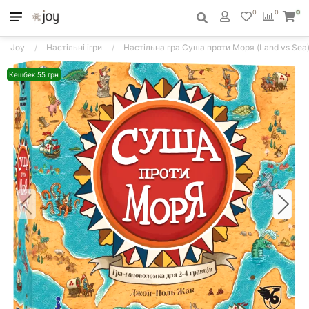
0
0
0
Joy
Настільні ігри
Настільна гра Суша проти Моря (Land vs Sea
Кешбек 55 грн