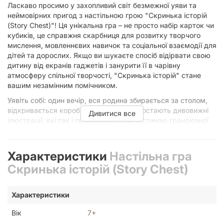
Ласкаво просимо у захопливий світ безмежної уяви та
неймовірних пригод з настільною грою "Скринька історій
(Story Chest)"! Ця унікальна гра – не просто набір карток чи
кубиків, це справжня скарбниця для розвитку творчого
мислення, мовленнєвих навичок та соціальної взаємодії для
дітей та дорослих. Якщо ви шукаєте спосіб відірвати свою
дитину від екранів гаджетів і занурити її в чарівну
атмосферу спільної творчості, "Скринька історій" стане
вашим незамінним помічником.
Уявіть собі: один вечір, вся родина збирається за столом,
відкривається коробка, і перед вами постають дивовижні
Дивитися все
ілюстрації, які так і просяться стати частиною грандіозної
історії. Кожна картка – це своєрідна підказка, іскра, що
розпалює вогонь фантазії, скеровуючи вас у незвідані
куточки уяви. Завдяки простим правилам, що легко
Характеристики
Настільна гра
освоюються дітьми від 7 років, "Скринька історій" створює
Скринька історій (Story Chest)
ідеальне середовище для того, щоб кожен учасник міг
відчути себе справжнім оповідачем.
Характеристики
"Скринька історій"
– це чудовий інструмент для батьків та
педагогів, який дозволяє розвивати ключові навички у дітей
Вік
7+
в ігровій формі. У процесі гри діти вчаться формулювати