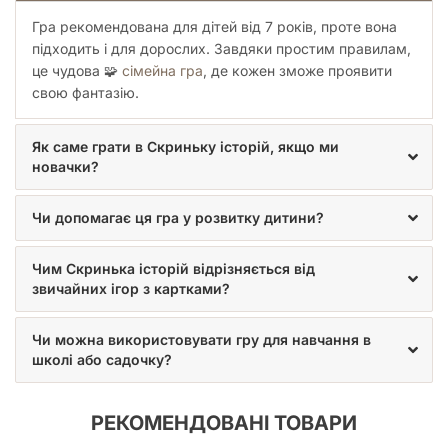
та зрозуміло. Це допомагає не тільки у створенні цікавих
Гра рекомендована для дітей від 7 років, проте вона
історій, а й у реальному житті, розвиваючи емпатію та
вміння працювати в команді. Діти, які регулярно грають у
підходить і для дорослих. Завдяки простим правилам,
подібні ігри, легше адаптуються до соціальних ситуацій,
це чудова 🧩
сімейна гра
, де кожен зможе проявити
впевненіше почуваються у спілкуванні з однолітками та
свою фантазію.
дорослими.
Ідеально для сімейного дозвілля
Як саме грати в Скриньку історій, якщо ми
новачки?
"Скринька історій" – це більше, ніж просто гра; це
можливість провести якісний час разом з родиною. У
Чи допомагає ця гра у розвитку дитини?
сучасному ритмі життя, коли кожен член сім'ї зайнятий
своїми справами, спільні ігри стають рідкістю. Ця гра
створює ідеальні умови для того, щоб батьки та діти могли
Чим Скринька історій відрізняється від
зануритися у світ спільної творчості, обмінюватися ідеями
звичайних ігор з картками?
та просто насолоджуватися товариством один одного. Це
спосіб створити незабутні спогади та зміцнити родинні
Чи можна використовувати гру для навчання в
зв'язки.
школі або садочку?
Переваги "Скриньки історій":
Розвиток фантазії:
Заохочує до створення
РЕКОМЕНДОВАНІ ТОВАРИ
оригінальних сюжетів та образів.