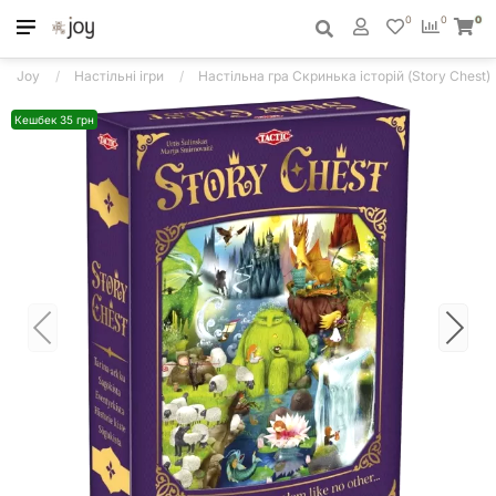
0
0
0
Joy
Настільні ігри
Настільна гра Скринька історій (Story Chest)
Кешбек 35 грн