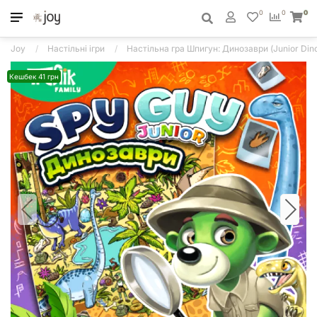
0
0
0
Joy
Настільні ігри
Настільна гра Шпигун: Динозаври (Junior Din
Кешбек 41 грн