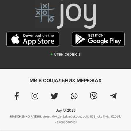
●
Стан сервісів
МИ В СОЦІАЛЬНИХ МЕРЕЖАХ
Joy © 2026
RIABCHENKO ANDRII, street Mykoly Zakrevskogo, build 85B, city Kyiv, 02064,
+380630660161