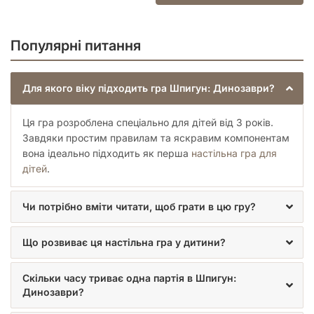
Настільна гра "Шпигун: Динозаври" розроблена з
урахуванням освітнього аспекту для дітей дошкільного
віку. Вона ефективно сприяє розвитку низки важливих
Популярні питання
навичок:
Пам'ять:
Постійне запам'ятовування розташування
карток тренує зорову пам'ять.
Для якого віку підходить гра Шпигун: Динозаври?
Спостережливість:
Дітям необхідно звертати увагу
на деталі на картках та на ігровому полі.
Ця гра розроблена спеціально для дітей від 3 років.
Кооперація та командна робота:
Спільна мета та
Завдяки простим правилам та яскравим компонентам
необхідність обговорювати дії зміцнюють навички
співпраці.
вона ідеально підходить як перша
настільна гра для
Логічне мислення:
Аналіз вже відкритих карток та
дітей
.
планування наступних ходів.
Комунікативні навички:
Обмін інформацією та
Чи потрібно вміти читати, щоб грати в цю гру?
підказками між гравцями.
Пізнання світу:
Атлас динозаврів у комплекті
дозволяє дітям дізнатися більше про цих дивовижних
Що розвиває ця настільна гра у дитини?
створінь.
Це чудова можливість для батьків провести якісний час зі
Скільки часу триває одна партія в Шпигун:
своїми дітьми, спостерігаючи за їхнім розвитком та
Динозаври?
допомагаючи їм освоювати нові знання та вміння у легкій та
невимушеній формі гри.