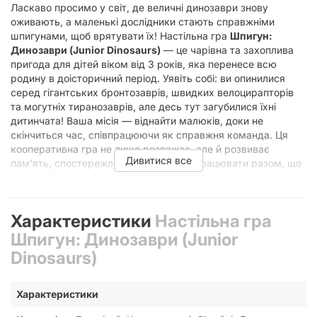
Ласкаво просимо у світ, де величні динозаври знову
оживають, а маленькі дослідники стають справжніми
шпигунами, щоб врятувати їх! Настільна гра
Шпигун:
Динозаври (Junior Dinosaurs)
— це чарівна та захоплива
пригода для дітей віком від 3 років, яка перенесе всю
родину в доісторичний період. Уявіть собі: ви опинилися
серед гігантських бронтозаврів, швидких велоцирапторів
та могутніх тиранозаврів, але десь тут загубилися їхні
дитинчата! Ваша місія — віднайти малюків, доки не
скінчиться час, співпрацюючи як справжня команда. Ця
кооперативна гра не лише розважає, але й розвиває
Дивитися все
пам'ять, спостережливість та вміння працювати разом, що
робить її ідеальним вибором для перших кроків у світі
настільних ігор для наймолодших гравців.
Відкрийте Світ Доісторичних
Характеристики
Настільна гра
Пригод: Настільна гра Шпигун:
Шпигун: Динозаври (Junior
Динозаври (Junior Dinosaurs)
Dinosaurs)
Настільна гра Шпигун: Динозаври (Junior Dinosaurs)
— це
Характеристики
більше, ніж просто розвага. Це віконце у світ давніх ящерів,
яке відкриває перед дитиною безліч можливостей для