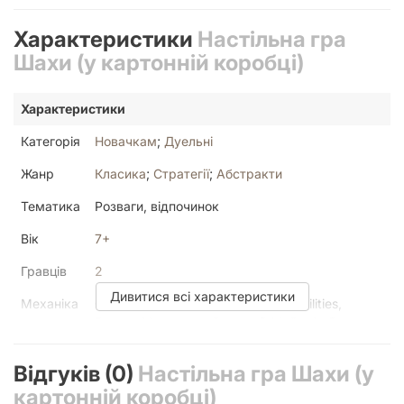
Характеристики
Настільна гра
Шахи (у картонній коробці)
Характеристики
Категорія
Новачкам
;
Дуельні
Жанр
Класика
;
Стратегії
;
Абстракти
Тематика
Розваги, відпочинок
Вік
7+
Гравців
2
Дивитися всі характеристики
Механіка
Grid Movement, Once-Per-Game Abilities,
Pattern Movement, Square Grid, Static Capture,
Sudden Death Ending
Відгуків (0)
Настільна гра Шахи (у
Мова
Українська
картонній коробці)