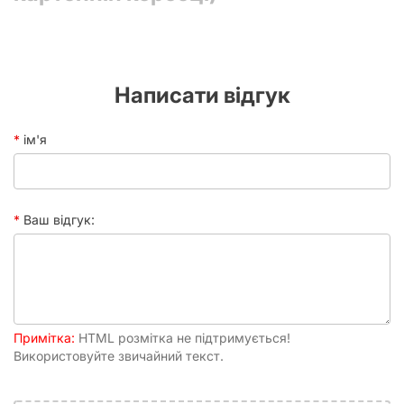
Текст у
Мовонезалежна
грі
У коробці
Ігрове поле, 32 фігури
Час
30+ хвилин
Написати відгук
партії
Рейтинг
7.24
ім'я
BGG
Ваш відгук:
Примітка:
HTML розмітка не підтримується!
Використовуйте звичайний текст.