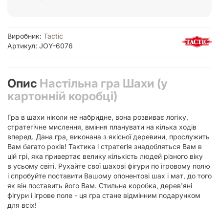
Виробник:
Tactic
Артикул: JOY-6076
Опис
Настільна гра Шахи (у
картонній коробці)
Гра в шахи ніколи не набридне, вона розвиває логіку,
стратегічне мислення, вміння планувати на кілька ходів
вперед. Дана гра, виконана з якісної деревини, прослужить
Вам багато років! Тактика і стратегія знадобляться Вам в
цій грі, яка привертає велику кількість людей різного віку
в усьому світі. Рухайте свої шахові фігури по ігровому полю
і спробуйте поставити Вашому опонентові шах і мат, до того
як він поставить його Вам. Стильна коробка, дерев'яні
фігури і ігрове поле - ця гра стане відмінним подарунком
для всіх!