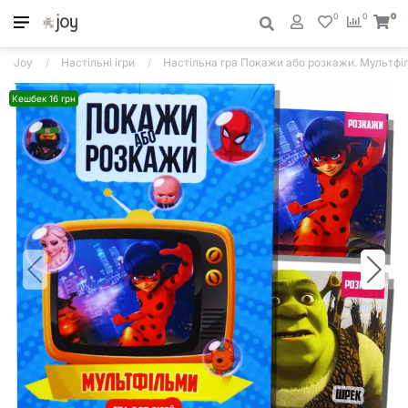
0
0
0
Joy
Настільні ігри
Настільна гра Покажи або розкажи. Мультфі
Кешбек 16 грн