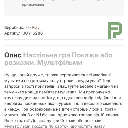
призначення
Виробник:
FlixPlay
Артикул: JOY-6286
Опис
Настільна гра Покажи або
розкажи. Мультфільми
Ну що, юний друже, ти вже передивився всі улюблені
мультики по третьому колу і трохи занудьгував? Тоді
запроси в гості приятелів і влаштуйте веселе змагання на
тему «хто краще пам’ятає мультик». Ми пропонуємо
крутезну дитячу настілку, що однаково добре підійде і для
недовгих посиденьок після уроків, і для веселого сімейного
вікенду. Гра розрахована на дітей старше 7 років, грати
можуть від 3 осіб і більше, одне коло триває від 10 хвилин.
Як же грати? До складу гри Покажи або розкажи.
Мультфільми входить 48 карток, що містять назву