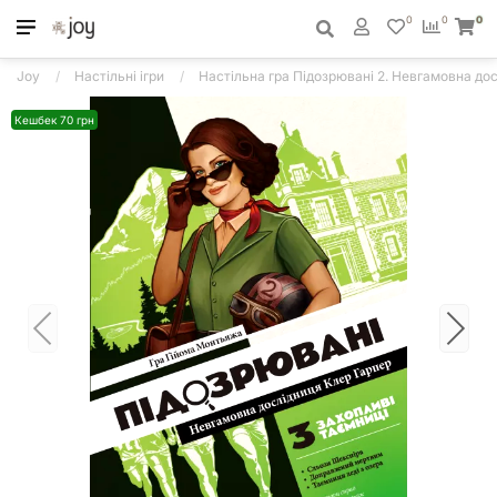
0
0
0
Joy
Настільні ігри
Настільна гра Підозрювані 2. Невгамовна дос
Кешбек 70 грн