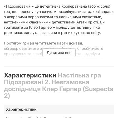
«Підозрювані» – це детективна кооперативна (або ж соло)
гра, що пропонує учасникам розслідувати загадкові справи
з яскравими персонажами та насиченими сюжетами,
натхненними класичними детективами Аґати Крісті. Ви
гратимете за Клер Гарпер – молоду детективку, яка
розкриває заплутані злочини в різних куточках світу.
Протягом гри ви читатимете карти доказів,
обговорюватимете отриману інформацію, робитимете
Дивитися все
припущення та певні висновки. Ваша мета – здобути
якнайбільше очок, правильно відповівши на запитання.
«Підозрювані 2. Невгамовна дослідниця Клер Гарпер» – це
Характеристики
Настільна гра
друга частина серії, що перенесе учасників у різні періоди
життя детективки. Вона містить три справи – «Сльози
Підозрювані 2. Невгамовна
Шекспіра», «Доправлений мертвим» і «Таємниця леді з
дослідниця Клер Гарпер (Suspects
озера». Також ви можете замовити першу частину серії
2)
«Підозрювані. За справу береться Клер Гарпер».
Поціновувачам детективного жанру радимо звернути увагу
Характеристики
на ігри «Детектив. Сучасне розслідування» та «Дюна.
Таємниці Домів», а також на серію «Шерлок».