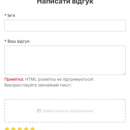
Написати відгук
запропоновано прочитати запитання до справи. Після цього
ви розпочнете розслідування.
ім'я
Ви будете отримувати вказівки взяти карти доказів та
ознайомитися з певними документами. Протягом гри ви
бачитимете різні символи, що відповідають певним діям, які
можна виконати.
Ваш відгук:
Що раніше ви дасте відповіді, то більше очок здобудете.
Отримавши більше інформації, ви завжди можете змінити
свої відповіді. Дійшовши згоди щодо відповідей на
запитання, ви можете відкрити конверт із розв’язкою,
прочитати відповіді й порахувати свої очки.
Примітка:
HTML розмітка не підтримується!
Використовуйте звичайний текст.
Відеоогляд настільної гри Підозрювані 2. Невгамовна
дослідниця Клер Гарпер (Suspects 2)
Завантажити зображення