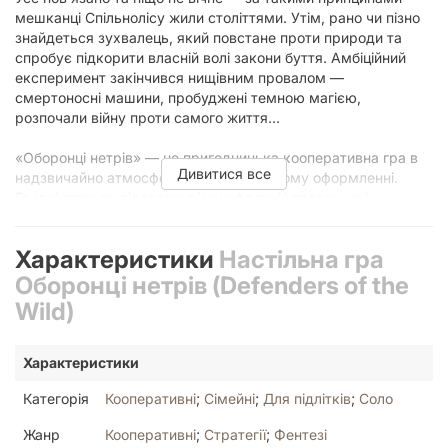
мешканці Спільнолісу жили століттями. Утім, рано чи пізно
знайдеться зухвалець, який повстане проти природи та
спробує підкорити власній волі закони буття. Амбіційний
експеримент закінчився нищівним провалом —
смертоносні машини, пробуджені темною магією,
розпочали війну проти самого життя…
«Оборонці нетрів» — це пригодницька кооперативна гра в
Дивитися все
надзвичайно атмосферному фентезійному оформленні.
Гравці стануть лідерами різних фракцій тварин, які
перебувають у гарячій фазі війни проти машин. Попри давні
непорозуміння між фракціями, вам доведеться об’єднатися
Характеристики
Настільна гра
в боротьбі проти спільного ворога, щоб зберегти надію на
те, що Спільноліс уникне нескінченної техногенної зими.
Оборонці нетрів (Defenders of the
Wild)
Граючи за асиметричні фракції, учасники будуть очищувати
забруднення, знищувати мехів, ламати стіни, будувати
табори й руйнувати заводи на модульному ігровому полі у
Характеристики
спробах завадити машинам захопити Спільноліс.
Категорія
Кооперативні
;
Сімейні
;
Для підлітків
;
Соло
Поціновувачам кооперативних ігор радимо також звернути
Жанр
Кооперативні
;
Стратегії
;
Фентезі
увагу на ігри «Дослідники Лісокраю» та «Майже невинні».