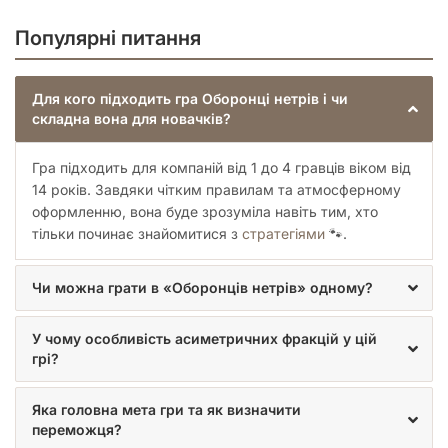
Дії
Популярні питання
Для кого підходить гра Оборонці нетрів і чи
кожен гравець по черзі може виконати стільки дій, скільки
складна вона для новачків?
очок дій має його активний оборонець, серед яких:
переміщення, перегрупування, будівництво табору,
Гра підходить для компаній від 1 до 4 гравців віком від
зцілення, очищення забруднення, проламування стіни,
14 років. Завдяки чітким правилам та атмосферному
знищення меха та знищення заводу;
оформленню, вона буде зрозуміла навіть тим, хто
після виконання дій активний гравець розігрує карту
машин, які розміщують, переміщують і керують певними
тільки починає знайомитися з
стратегіями
🐾.
компонентами машин, що заважає фракціям захищати й
очищувати Спільноліс.
Чи можна грати в «Оборонців нетрів» одному?
Кінець гри
У чому особливість асиметричних фракцій у цій
грі?
Гравці програють, якщо завершено будівництво бази машин
(збудовано п’ять заводів і вказано збудувати ще один),
Яка головна мета гри та як визначити
відбулася екологічна катастрофа (утворилося шість
переможця?
отруєних ділянок і вказано утворити ще одну) або різанина