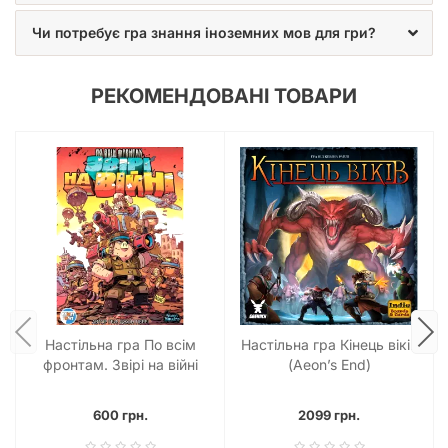
(два оборонці з однієї місцевості загинули).
Чи потребує гра знання іноземних мов для гри?
Гравці перемагають, якщо збудували всі свої табори та
зруйнували всі заводи. Вам вдалося врятувати Спільноліс!
Усе пов’язано. Ніщо не вічне.
РЕКОМЕНДОВАНІ ТОВАРИ
Відеоогляд настільної гри Оборонці нетрів (Defenders of the
Wild)
Настільна гра По всім
Настільна гра Кінець віків
фронтам. Звірі на війні
(Aeon’s End)
(Air, Land, and Sea:
Critters at War)
600 грн.
2099 грн.