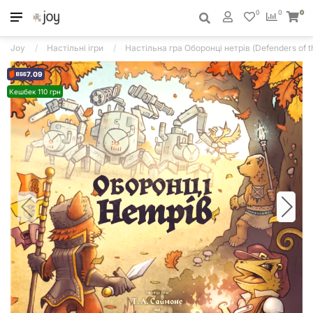
0
0
0
Joy
Настільні ігри
Настільна гра Оборонці нетрів (Defenders of t
7.09
Кешбек 110 грн