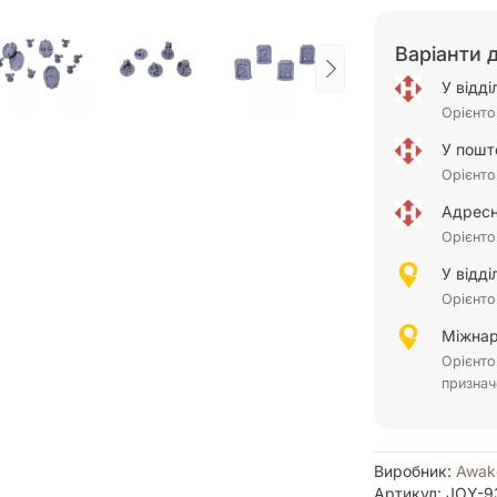
Варіанти 
У відд
Орієнто
У пошт
Орієнто
Адресн
Орієнто
У відд
Орієнто
Міжнар
Орієнто
признач
Виробник:
Awak
Артикул: JOY-9