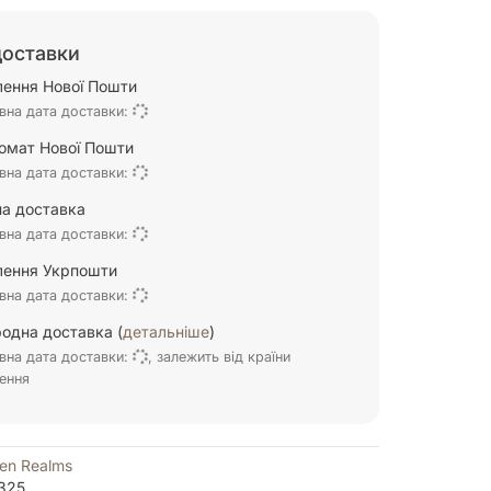
доставки
ілення Нової Пошти
вна дата доставки:
омат Нової Пошти
вна дата доставки:
а доставка
вна дата доставки:
ілення Укрпошти
вна дата доставки:
одна доставка (
детальніше
)
вна дата доставки:
, залежить від країни
ення
en Realms
325