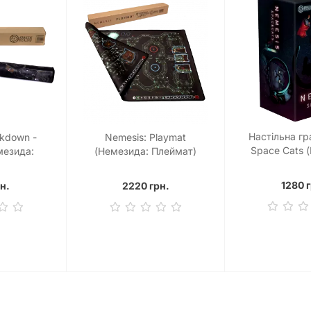
Настільна гр
ckdown -
Nemesis: Playmat
Space Cats (
мезида:
(Немезида: Плеймат)
Космічні
леймат)
1280 г
н.
2220 грн.