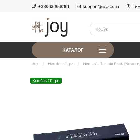
+380630660161
support@joy.co.ua
Тим
КАТАЛОГ
Joy
Настільні ігри
Nemesis: Terrain Pack (Немезид
Кешбек 111 грн