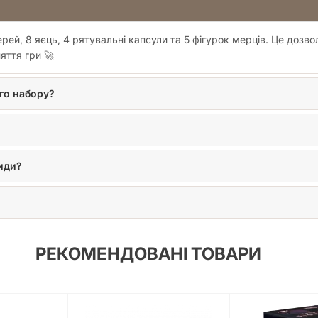
рей, 8 яєць, 4 рятувальні капсули та 5 фігурок мерців. Це дозв
яття гри 🚀
ого набору?
зиди?
РЕКОМЕНДОВАНІ ТОВАРИ