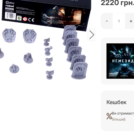
2220 грн
-
+
Кешбек
Ви отримає
більше
)