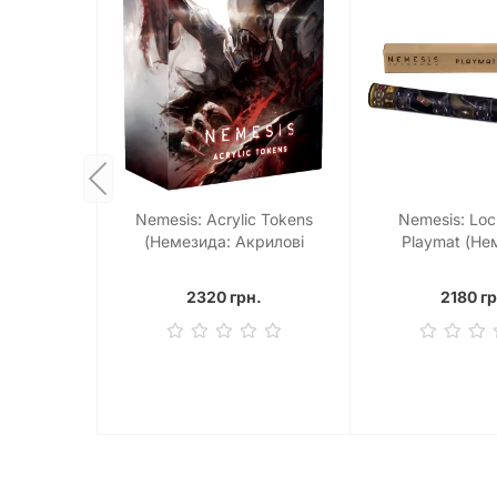
Nemesis: Acrylic Tokens
Nemesis: Lo
(Немезида: Акрилові
Playmat (Не
жетони)
Локдаун - П
2320 грн.
2180 гр