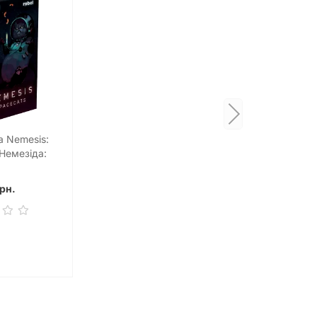
а Nemesis:
Немезіда:
 коти)
рн.