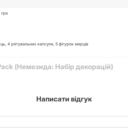
 гри
єць, 4 рятувальних капсули, 5 фігурок мерців
 Pack (Немезида: Набір декорацій)
Написати відгук