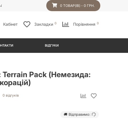
54
0 ТОВАР(ІВ) - 0 ГРН.
0
0
Кабінет
Закладки
Порівняння
ОНТАКТИ
ВІДГУКИ
 Terrain Pack (Немезида:
корацій)
0 відгуків
🚚 Відправимо: