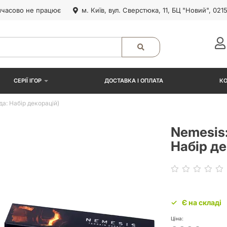
часово не працює
м. Київ, вул. Сверстюка, 11, БЦ "Новий", 021
СЕРІЇ ІГОР
ДОСТАВКА І ОПЛАТА
К
а: Набір декорацій)
Nemesis:
Набір де
Є на складі
Ціна: