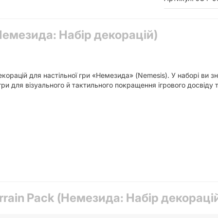
(Немезида: Набір декорацій)
екорацій для настільної гри «Немезида» (Nemesis). У наборі ви 
ри для візуального й тактильного покращення ігрового досвіду т
rrain Pack (Немезида: Набір декораці