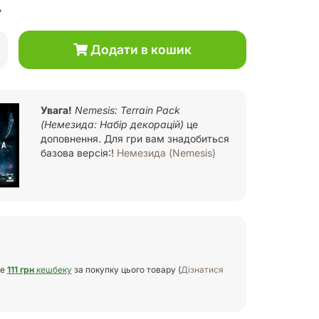
.
Додати в кошик
Увага!
Nemesis: Terrain Pack
(Немезида: Набір декорацій)
це
доповнення. Для гри вам знадобиться
базова версія:!
Немезида (Nemesis)
те
111 грн
кешбеку
за покупку цього товару (
Дізнатися