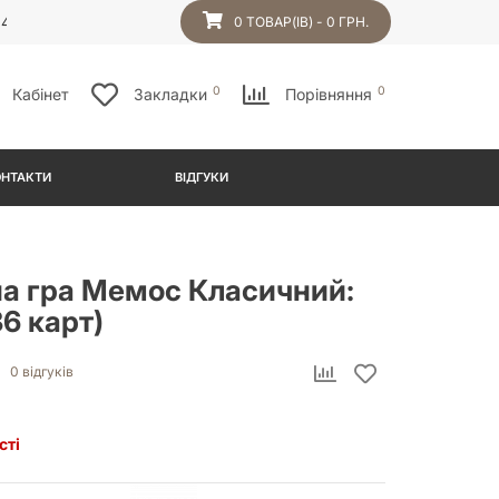
54
0 ТОВАР(ІВ) - 0 ГРН.
0
0
Кабінет
Закладки
Порівняння
ОНТАКТИ
ВІДГУКИ
на гра Мемос Класичний:
36 карт)
0 відгуків
сті