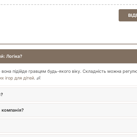
ВІД
й: Логіка?
е вона підійде гравцям будь-якого віку. Складність можна регулю
их ігор для дітей
. 👶
и?
 компанія?