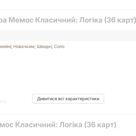
ра Мемос Класичний: Логіка (36 карт
будь-якого віку, а рівень складності легко регулювати за допом
ами, які необхідно поєднати, обов'язково будуть заохочувати ді
мейні
;
Новачкам
;
Швидкі
;
Соло
Дивитися всі характеристики
жна
х карток; , – Інструкція.
мос Класичний: Логіка (36 карт)
ин