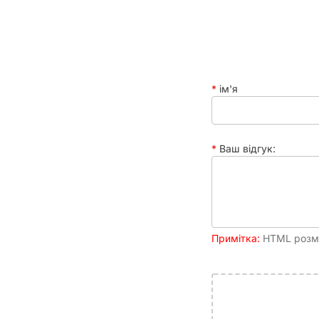
ім'я
Ваш відгук:
Примітка:
HTML розмі