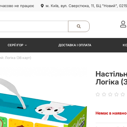
часово не працює
м. Київ, вул. Сверстюка, 11, БЦ "Новий", 021
СЕРІЇ ІГОР
ДОСТАВКА І ОПЛАТА
К
: Логіка (36 карт)
Настіль
Логіка (
Немає в наявно