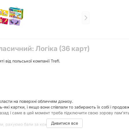
асичний: Логіка (36 карт)
і від польської компанії Trefl.
класти на поверхні обличчям донизу.
дь-які картки, і якщо вони співпали то забирають їх собі і продов
зад і саме в цей момент треба підключити свою зорову пам'ять 
Дивитися все
ми, рахуємо бали за кожну пару карток.