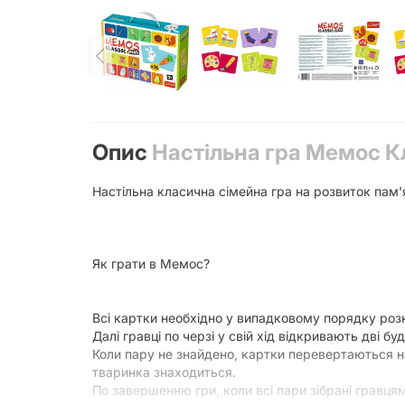
Опис
Настільна гра Мемос Кл
Настільна класична сімейна гра на розвиток пам'ят
Як грати в Мемос?
Всі картки необхідно у випадковому порядку роз
Далі гравці по черзі у свій хід відкривають дві бу
Коли пару не знайдено, картки перевертаються на
тваринка знаходиться.
По завершенню гри, коли всі пари зібрані гравця