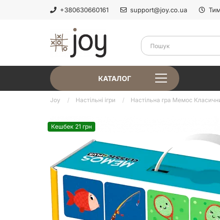
+380630660161
support@joy.co.ua
Тим
КАТАЛОГ
Joy
Настільні ігри
Настільна гра Мемос Класичний
Кешбек 21 грн