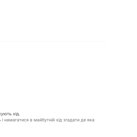
жують хід.
і намагатися в майбутній хід згадати де яка