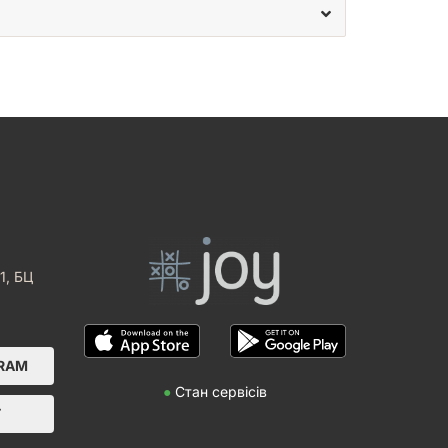
1, БЦ
GRAM
●
Стан сервісів
Т