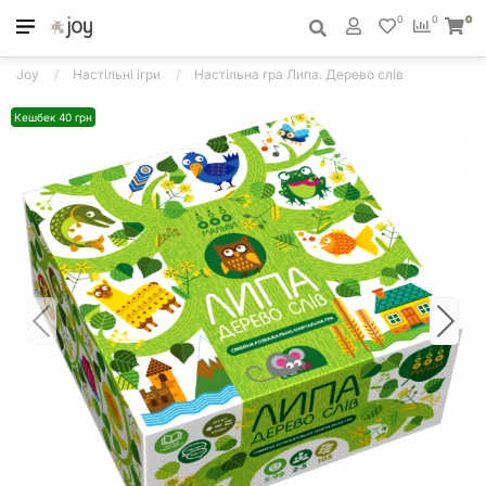
0
0
0
Joy
Настільні ігри
Настільна гра Липа. Дерево слів
Кешбек 40 грн