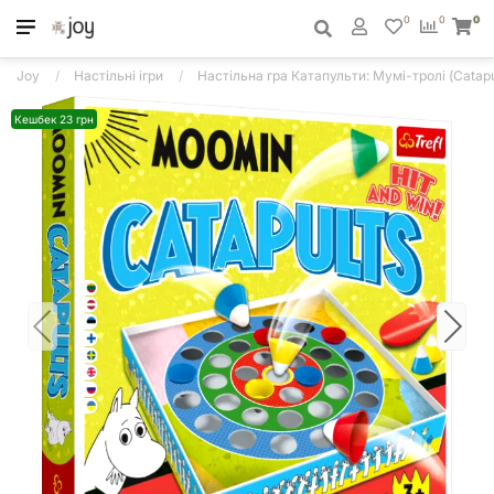
0
0
0
Joy
Настільні ігри
Настільна гра Катапульти: Мумі-тролі (Catapu
Кешбек 23 грн