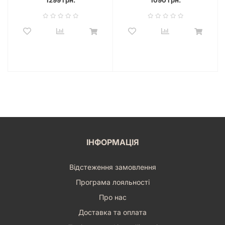
1299 грн.
1090 грн.
безліч позитивних емоцій та допомогти у розвитку
важливих навичок. Це не просто гра, це інвестиція у
щасливе дитинство та міцні сімейні зв'язки. Робіть свій
вибір на користь якісної розваги, яка об'єднує та дарує
радість!
ІНФОРМАЦІЯ
Відстеження замовлення
Програма лояльності
Про нас
Доставка та оплата