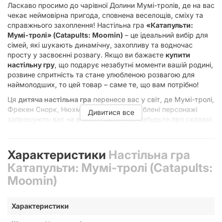
Ласкаво просимо до чарівної Долини Мумі-тролів, де на вас
чекає неймовірна пригода, сповнена веселощів, сміху та
справжнього захоплення! Настільна гра
«Катапульти:
Мумі-тролі» (Catapults: Moomin)
– це ідеальний вибір для
сімей, які шукають динамічну, захопливу та водночас
просту у засвоєнні розвагу. Якщо ви бажаєте
купити
настільну гру
, що подарує незабутні моменти вашій родині,
розвине спритність та стане улюбленою розвагою для
наймолодших, то цей товар – саме те, що вам потрібно!
Ця
дитяча настільна гра
перенесе вас у світ, де Мумі-тролі,
Фрекен Снорк, Нюхмумрик та інші улюблені персонажі
Дивитися все
запрошують вас на веселе змагання. Забудьте про складні
правила та довгі партії –
«Катапульти: Мумі-тролі»
пропонує швидку та інтуїтивно зрозумілу гру, яка триває
всього 5-15 хвилин, ідеально підходить для дітей від 3
Характеристики
Настільна гра
років. Це чудова можливість
розвинути спритність
,
Катапульти: Мумі-тролі (Catapults:
координацію рухів та дрібну моторику у веселій ігровій
Moomin)
формі.
Що таке «Катапульти: Мумі-тролі»
і як в неї грати?
Характеристики