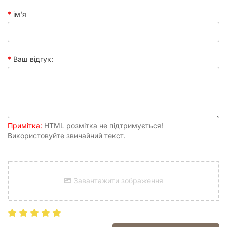
корисна активність, яка сприяє гармонійному
ім'я
розвитку дитини.
Сімейний відпочинок:
«Катапульти: Мумі-тролі»
–
ідеальна
сімейна настільна гра
. Вона розрахована на
2-6 гравців, що дозволяє взяти участь усім членам
родини чи невеликій компанії друзів. Короткі партії
Ваш відгук:
забезпечують, що інтерес до гри не згасає, і ви
можете грати знову і знову.
Улюблений світ Мумі-тролів:
Яскраві ілюстрації та
улюблені персонажі з Долини Мумі-тролів роблять гру
ще більш привабливою для дітей та дорослих, які
виросли на цих добрих історіях. Занурення у світ
Примітка:
HTML розмітка не підтримується!
Мумі-тролів створює особливу атмосферу під час
Використовуйте звичайний текст.
гри.
Швидкість та динаміка:
Середня тривалість партії
5-15 хвилин робить її відмінним вибором для швидких
ігор, щоб розважитися під час короткої перерви або
як розминка перед іншими настільними іграми.
Завантажити зображення
Динамічний ігровий процес не дасть нікому
нудьгувати.
Мовонезалежність:
Хоча інструкція українською,
сама гра є
мовонезалежною
. Це означає, що мінімум