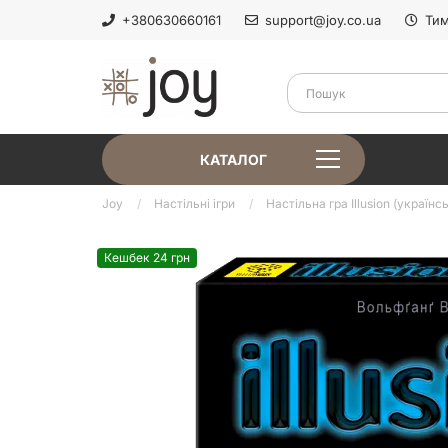
+380630660161
support@joy.co.ua
Тим
КАТАЛОГ
Joy
Настільні ігри
Настільна гра Illusion (українс
Кешбек 24 грн