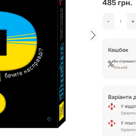
485 грн.
-
+
Кешбек
Ви отримає
більше
)
Варіанти 
У відд
Орієнто
У пошт
Орієнто