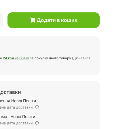
Додати в кошик
те
24 грн
кешбеку
за покупку цього товару (
Дізнатися
доставки
ілення Нової Пошти
вна дата доставки:
омат Нової Пошти
вна дата доставки: