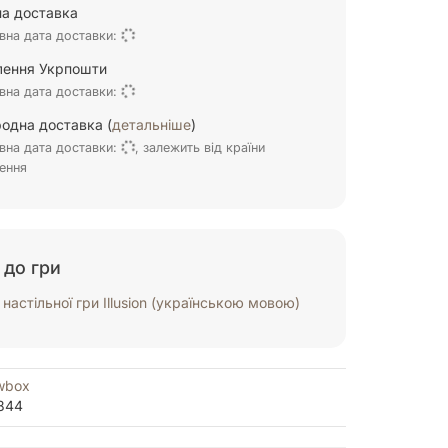
а доставка
вна дата доставки:
ілення Укрпошти
вна дата доставки:
одна доставка (
детальніше
)
вна дата доставки:
, залежить від країни
ення
 до гри
настільної гри Illusion (українською мовою)
wbox
844