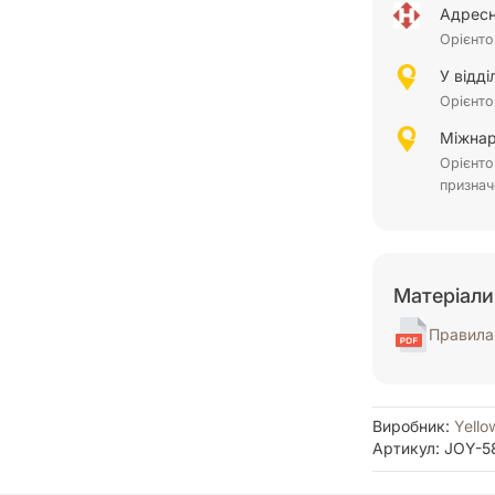
Адресн
Орієнто
У відд
Орієнто
Міжнар
Орієнто
признач
Матеріали
Правила 
Виробник:
Yello
Артикул: JOY-5