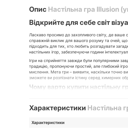
Опис
Настільна гра Illusion 
Відкрийте для себе світ візу
Ласкаво просимо до захопливого світу, де ваше с
справжній виклик для вашого розуму та очей, що 
підходить для тих, хто любить розгадувати загадк
настільних ігор, забезпечуючи години інтелектуал
Ігри на сприйняття завжди були популярними завдя
традицію, пропонуючи простий, але глибокий ігр
мислення. Мета гри – виявити, наскільки точно ви
зможете ви розпізнати істину серед химерних обр
Чому варто купити настільну гр
Для розвитку критичного мислення та уважност
надзвичайно цінним. Настільна гра Illusion (укр
Характеристики
Настільна гр
розпізнавання патернів та виявлення прихованих 
концентрацію уваги. Це чудовий спосіб не тільки
віком від 8 років.
Характеристики