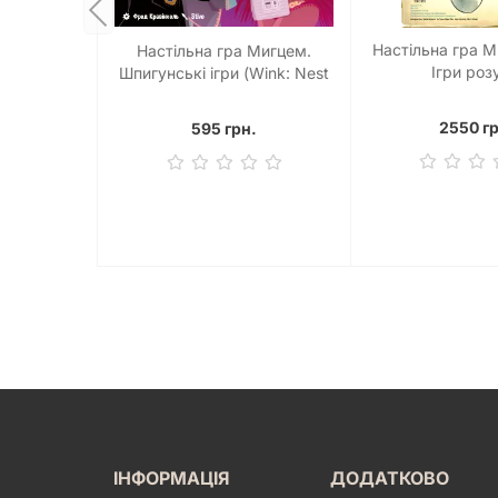
Настільна гра 
Настільна гра Мигцем.
Ігри роз
Шпигунські ігри (Wink: Nest
of Spies)
2550 гр
595 грн.
ІНФОРМАЦІЯ
ДОДАТКОВО