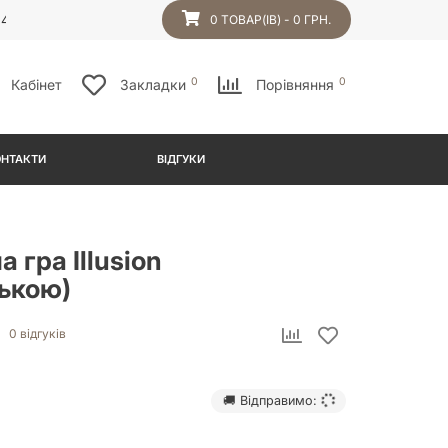
54
0 ТОВАР(ІВ) - 0 ГРН.
0
0
Кабінет
Закладки
Порівняння
ОНТАКТИ
ВІДГУКИ
а гра Illusion
ською)
0 відгуків
🚚 Відправимо: