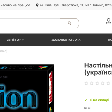
часово не працює
м. Київ, вул. Сверстюка, 11, БЦ "Новий", 021
СЕРІЇ ІГОР
ДОСТАВКА І ОПЛАТА
К
ькою)
Настільн
(україн
Є на складі
Ціна: