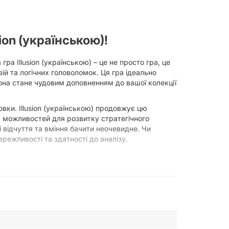
ion (українською)!
а Illusion (українською) – це не просто гра, це
ій та логічних головоломок. Ця гра ідеально
 Вона стане чудовим доповненням до вашої колекції
овки. Illusion (українською) продовжує цю
ч можливостей для розвитку стратегічного
і відчуття та вміння бачити неочевидне. Чи
режливості та здатності до аналізу.
 та точно аналізувати візуальні дані є
вивати здатність до детального розгляду,
шого мозку, покращуючи когнітивні функції та
ого розвитку, що особливо важливо для дітей