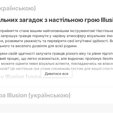
(українською)
альних загадок з настільною грою Illus
прийняття стане вашим найголовнішим інструментом! Настільна гр
запрошує гравців поринути у чарівну атмосферу візуальних ілюз
и, розвивати уважність та перевіряти свої інтуїтивні здібності.
ьного та веселого дозвілля для всієї родини.
ки своїй здатності залучати гравців різного віку та рівня підгот
овий процес, що легко освоюється, але водночас пропонує безлі
 можете оцінити певні візуальні аспекти, покладаючись на власн
азів? Ця настільна гра стане справжнім тестом для вашої спосте
Дивитися все
у Illusion (українською)?
і:
У сучасному світі, перенасиченому інформацією, вміння швидко
аїнською) ефективно тренує ці навички, допомагаючи гравцям роз
а Illusion (українською)
відмінностей. Кожна партія стає унікальним тренуванням для ва
 розважитися, а й зробити щось корисне для свого інтелектуальн