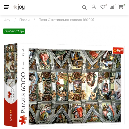
0
0
0
Joy
Пазли
Пазл Сікстинська капела (6000)
Кешбек 62 грн