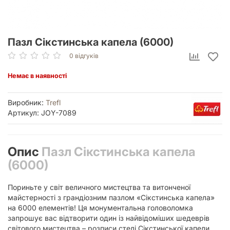
Пазл Сікстинська капела (6000)
0 відгуків
Немає в наявності
Виробник:
Trefl
Артикул: JOY-7089
Опис
Пазл Сікстинська капела
(6000)
Пориньте у світ величного мистецтва та витонченої
майстерності з грандіозним пазлом «Сікстинська капела»
на 6000 елементів! Ця монументальна головоломка
запрошує вас відтворити один із найвідоміших шедеврів
світового мистецтва – розписи стелі Сікстинської капели,