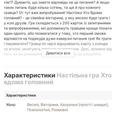
сім’ї? Думаєте, що знаєте відповідь на це питання? А якщо
таких питань буде кілька сотень, та ще й про кожного
гравця? От тут вже випробування! Настілка Хто Вдома
головний? - це сімейна вікторина, у яку весело буде грати і
у колі друзів. Гра складається з 200 карток із запитаннями
та випробуваннями, які допоможуть гравцям краще пізнати
один одного, або позмагатися у тому, хто перший зможе
відповісти на подекуди дуже каверзні питання гри! Як грати
і перемагати? Гравці по черзі відкривають карту з колоди
та вголос зачитують питання чи завдання. Далі, залежно від
Дивитися все
того, як ви домовилися грати, гравці або на швидкість
дають відповідь, або можуть одночасно написати відповідь
на клаптиках паперу. Хто дасть правильну відповідь –
отримує переможне очко. Хто дає неправильну відповідь –
Характеристики
Настільна гра Хто
отримує важкий погляд від поточного ведучого та цікаву
історію про те, чому брунатний - це не його улюблений
вдома головний
колір. Окрім азарту суперництва гра несе в собі ще умовні
теми для бесіди, адже відповідаючи на просте питання у
Характеристики
пам’яті гравців може спливти майже забута історія, яку
ніхто не чув, але всім буде цікаво дізнатися: Як я полюбив ці
Жанр
Веселі
,
Вікторина
,
Казуальні (прості і швидкі)
,
капці? Все почалося далекого 24 серпня 1894 року в
Психологічні
,
Розмовні
Моравії... А закінчити гру можна або тоді, коли один з