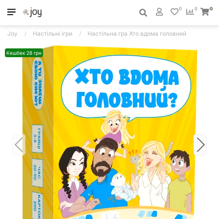
0
0
0
Joy
Настільні ігри
Настільна гра Хто вдома головний
Кешбек 28 грн