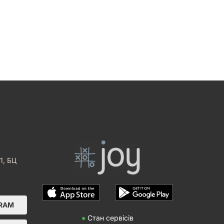
1, БЦ
GRAM
●
Стан сервісів