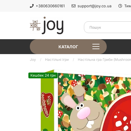
+380630660161
support@joy.co.ua
Тим
КАТАЛОГ
Joy
Настільні ігри
Настільна гра Гриби (Mushroom
Кешбек 24 грн