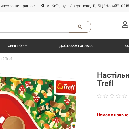
часово не працює
м. Київ, вул. Сверстюка, 11, БЦ "Новий", 021
СЕРІЇ ІГОР
ДОСТАВКА І ОПЛАТА
К
s) Trefl
Настільн
Trefl
Немає в наявно