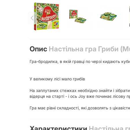
Опис
Настільна гра Гриби (M
Гра-бродилка, в якій гравці по черзі кидають куб
У великому лісі мало грибів
На заплутаних стежках необхідно знайти і зібрати
відерця на старті - і ось Joy вже починає лісову 
Гра має рівні складності, які дозволять з цікавіст
Характеристики
Настільна г