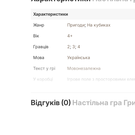
Характеристики
Жанр
Пригоди
;
На кубиках
Вік
4+
Гравців
2
;
3
;
4
Мова
Українська
Текст у грі
Мовонезалежна
У коробці
Ігрове поле з просторовими еле
Час партії
20 - 30 хвилин
Відгуків (0)
Настільна гра Гр