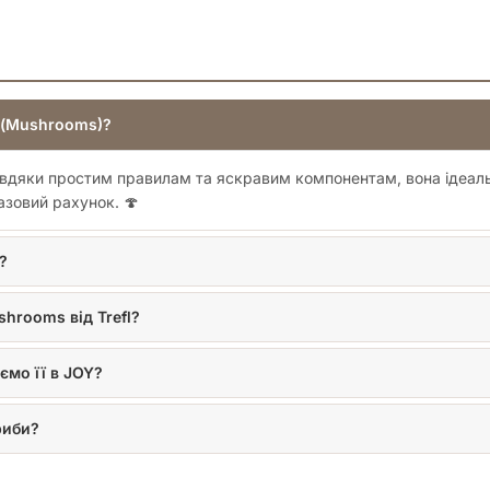
и (Mushrooms)?
Завдяки простим правилам та яскравим компонентам, вона ідеал
азовий рахунок. 🍄
?
hrooms від Trefl?
ємо її в JOY?
риби?