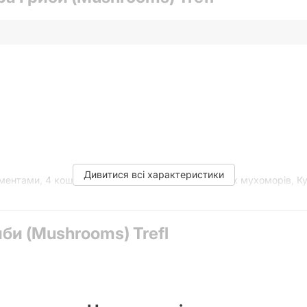
Дивитися всі характеристики
ментами, 4 кошики, 21 «їстівний» гриб, 5 червоних мухоморів, К
иби (Mushrooms) Trefl