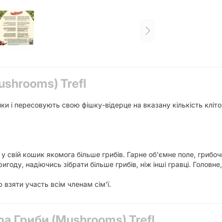
ushrooms) Trefl
ики і пересовують свою фішку-відерце на вказану кількість кліто
 у свій кошик якомога більше грибів. Гарне об'ємне поле, грибоч
пригоду, надіючись зібрати більше грибів, ніж інші гравці. Головн
ю взяти участь всім членам сім'ї.
ра Гриби (Mushrooms) Trefl