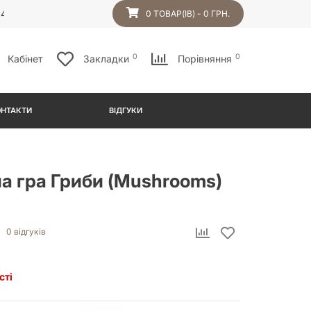
54
0 ТОВАР(ІВ) - 0 ГРН.
0
0
Кабінет
Закладки
Порівняння
ОНТАКТИ
ВІДГУКИ
а гра Гриби (Mushrooms)
0 відгуків
сті