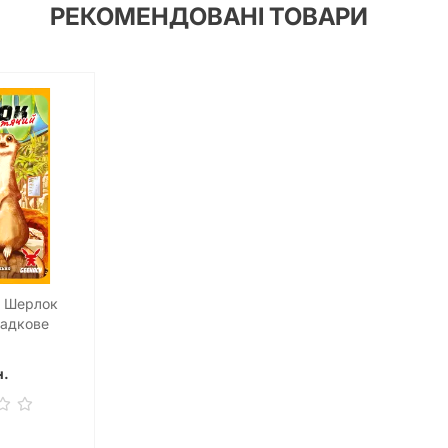
РЕКОМЕНДОВАНІ ТОВАРИ
а Шерлок
гадкове
уріґурі
: Suriguri)
н.