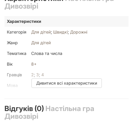
Дивозвірі
Характеристики
Категорія
Для дітей
;
Швидкі
;
Дорожні
Жанр
Для дітей
Тематика
Слова та числа
Вік
8+
Гравців
2
;
3
;
4
Дивитися всі характеристики
Мова
Українська
Текст у
Мало
грі
Відгуків (0)
Настільна гра
У коробці
36 карт з числами від 1 до 9;, пара
Дивозвірі
Мудрозміїв;, правила.
Час
10 - 20 хвилин