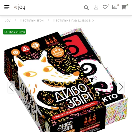
0
0
0
Joy
Настільні ігри
Настільна гра Дивозвірі
Кешбек 23 грн