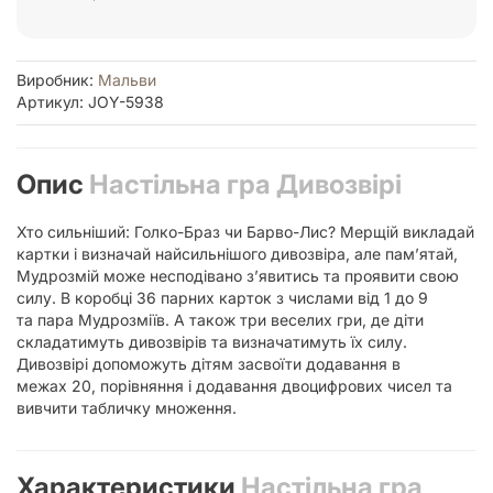
Виробник:
Мальви
Артикул: JOY-5938
Опис
Настільна гра Дивозвірі
Хто сильніший: Голко-Браз чи Барво-Лис? Мерщій викладай
картки і визначай найсильнішого дивозвіра, але пам’ятай,
Мудрозмій може несподівано з’явитись та проявити свою
силу. В коробці 36 парних карток з числами від 1 до 9
та пара Мудрозміїв. А також три веселих гри, де діти
складатимуть дивозвірів та визначатимуть їх силу.
Дивозвірі допоможуть дітям засвоїти додавання в
межах 20, порівняння і додавання двоцифрових чисел та
вивчити табличку множення.
Характеристики
Настільна гра