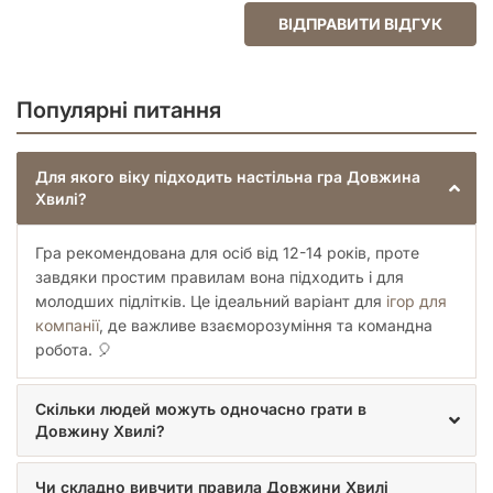
Команда противника може отримати додаткове очко,
ВІДПРАВИТИ ВІДГУК
якщо вгадає, з якого боку від стрілки розташована
кольорова зона.
Кооперативний режим гри
Популярні питання
У кооперативному режимі всі гравці об'єднуються в одну
команду, прагнучи набрати максимальну кількість очок до
Для якого віку підходить настільна гра Довжина
кінця раунду. Основна різниця полягає у відсутності
Хвилі?
змагальної фази та трохи зміненій системі підрахунку очок,
що робить гру менш напруженою, але не менш
захоплюючою.
Гра рекомендована для осіб від 12-14 років, проте
завдяки простим правилам вона підходить і для
Чому варто обрати "Довжину
молодших підлітків. Це ідеальний варіант для
ігор для
хвилі"?
компанії
, де важливе взаєморозуміння та командна
робота. 🎈
Довжина хвилі
— це гра, яка не тільки розвиває мислення
та інтуїцію, але й зближує гравців. Завдяки різноманітним
підказкам та багатогранності асоціативних рішень, вона
Скільки людей можуть одночасно грати в
ніколи не набридає та кожного разу дарує новий досвід.
Довжину Хвилі?
Ідеально підходить для вечірок, родинного дозвілля та
зустрічей з друзями.
Чи складно вивчити правила Довжини Хвилі