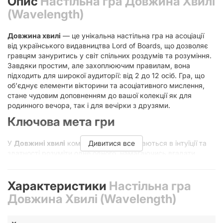
Опис
Настільна гра Довжина Хвилі
(Wavelength)
Довжина хвилі
— це унікальна настільна гра на асоціації
від українського видавництва Lord of Boards, що дозволяє
гравцям зануритись у світ спільних роздумів та розуміння.
Завдяки простим, але захоплюючим правилам, вона
підходить для широкої аудиторії: від 2 до 12 осіб. Гра, що
об’єднує елементи вікторини та асоціативного мислення,
стане чудовим доповненням до вашої колекції як для
родинного вечора, так і для вечірки з друзями.
Ключова мета гри
У
Довжині хвилі
команди гравців змагаються в інтуїції та
Дивитися все
здатності розуміти одне одного, намагаючись вгадати
розташування центру кольорової зони на спеціальному
екрані, керуючись підказками свого "екстрасенса" —
ведучого, який вміло підбирає асоціації між протилежними
Характеристики
Настільна гра
поняттями.
Довжина Хвилі (Wavelength)
Як грати