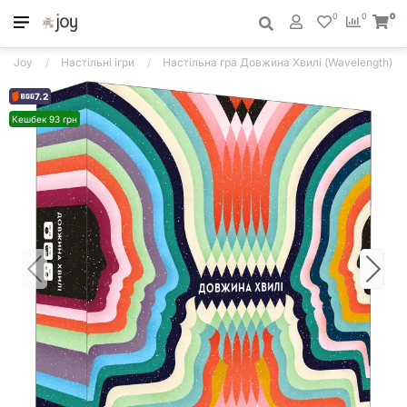
0
0
0
Joy
Настільні ігри
Настільна гра Довжина Хвилі (Wavelength)
7.2
Кешбек 93 грн