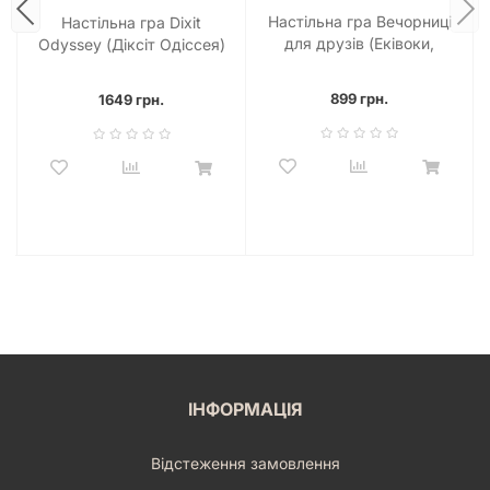
Настільна гра Вечорниці
Настільна гра Dixit
для друзів (Еківоки,
Odyssey (Діксіт Одіссея)
Еліас)
899 грн.
1649 грн.
ІНФОРМАЦІЯ
Відстеження замовлення