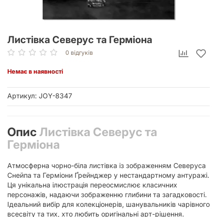
Листівка Северус та Герміона
0 відгуків
Немає в наявності
Артикул: JOY-8347
Опис
Листівка Северус та
Герміона
Атмосферна чорно-біла листівка із зображенням Северуса
Снейпа та Герміони Ґрейнджер у нестандартному антуражі.
Ця унікальна ілюстрація переосмислює класичних
персонажів, надаючи зображенню глибини та загадковості.
Ідеальний вибір для колекціонерів, шанувальників чарівного
всесвіту та тих, хто любить оригінальні арт-рішення.