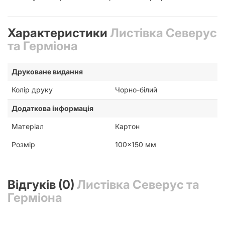
Характеристики
Листівка Северус
та Герміона
Друковане видання
Колір друку
Чорно-білий
Додаткова інформація
Матеріал
Картон
Розмір
100x150 мм
Відгуків (0)
Листівка Северус та
Герміона