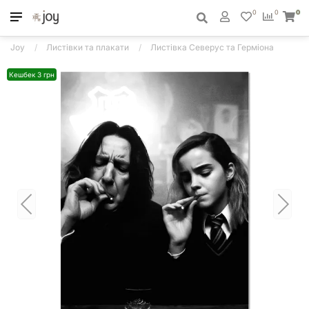
0
0
0
Joy
Листівки та плакати
Листівка Северус та Герміона
Кешбек 3 грн