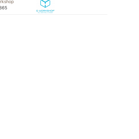
rkshop
865