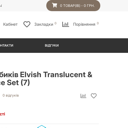
54
0 ТОВАР(ІВ) - 0 ГРН.
0
0
Кабінет
Закладки
Порівняння
ОНТАКТИ
ВІДГУКИ
биків Elvish Translucent &
e Set (7)
0 відгуків
сті