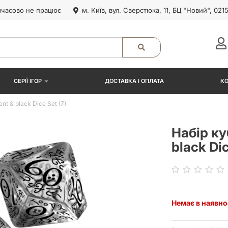
часово не працює
м. Київ, вул. Сверстюка, 11, БЦ "Новий", 021
СЕРІЇ ІГОР
ДОСТАВКА І ОПЛАТА
К
nt & black Dice Set (7)
Набір ку
black Dic
Немає в наявно