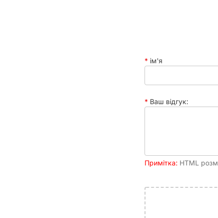
ім'я
Ваш відгук:
Примітка:
HTML розмі