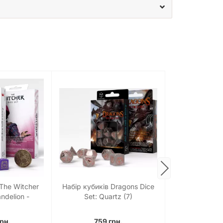
 The Witcher
Набір кубиків Dragons Dice
Набір кубиків 
ndelion -
Set: Quartz (7)
Silver Di
tenhove Dice
7)
грн.
759 грн.
849 