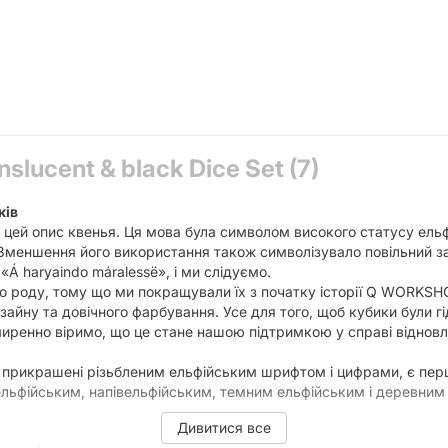
nslucent & black Dice Set (7)
ків
и цей опис квенья. Ця мова була символом високого статусу ельф
 Зменшення його використання також символізувало повільний за
«Á haryaindo máralessë», і ми слідуємо.
о роду, тому що ми покращували їх з початку історії Q WORKSHO
айну та довічного фарбування. Усе для того, щоб кубики були гі
миренно віримо, що це стане нашою підтримкою у справі відновл
та прикрашені різьбленим ельфійським шрифтом і цифрами, є пе
м ельфійським, напівельфійським, темним ельфійським і деревни
Дивитися все