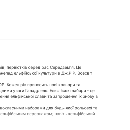
ів, первістків серед рас Середзем’я. Це
непад ельфійської культури в Дж.Р.Р. Всесвіт
P. Кожен рік приносить нові кольори та
дними уваги Галадріель. Ельфійські набори - це
ення ельфійської слави та запрошення їх знову в
ршокласними наборами для будь-якої рольової та
м ельфійським персонажам; навіть «ельфійський