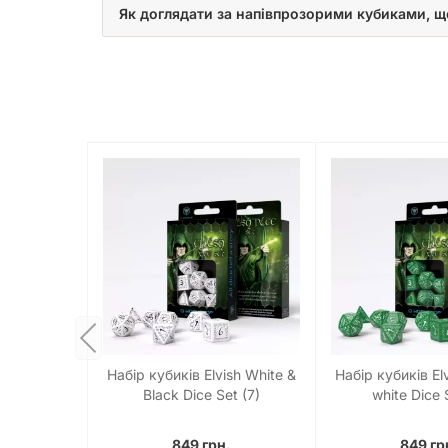
Як доглядати за напівпрозорими кубиками, щ
Набір кубиків Elvish White &
Набір кубиків El
Black Dice Set (7)
white Dice 
849 грн.
849 гр