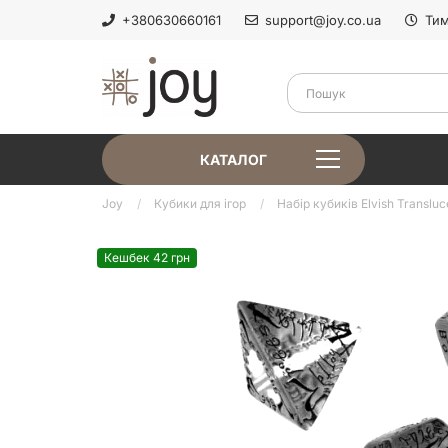
+380630660161
support@joy.co.ua
Тим
КАТАЛОГ
Joy
Кубики для ігор
Набір кубиків Elvish Transluce
Кешбек 42 грн