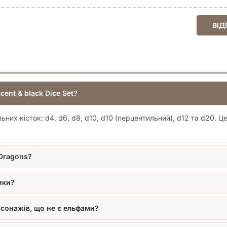
ВІД
cent & black Dice Set?
них кісток: d4, d6, d8, d10, d10 (перцентильний), d12 та d20. Це
 Dragons?
ики?
сонажів, що не є ельфами?