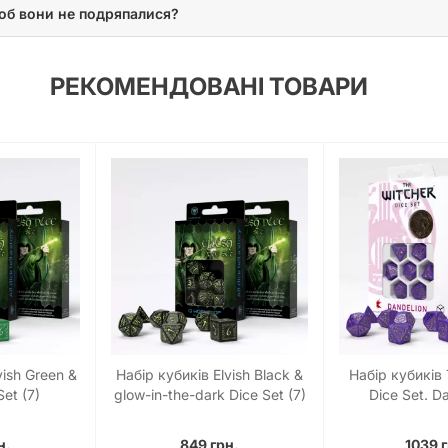
об вони не подряпалися?
РЕКОМЕНДОВАНІ ТОВАРИ
vish Green &
Набір кубиків Elvish Black &
Набір кубиків
Set (7)
glow-in-the-dark Dice Set (7)
Dice Set. Da
Viscount de Let
Set (
н.
849 грн.
1039 