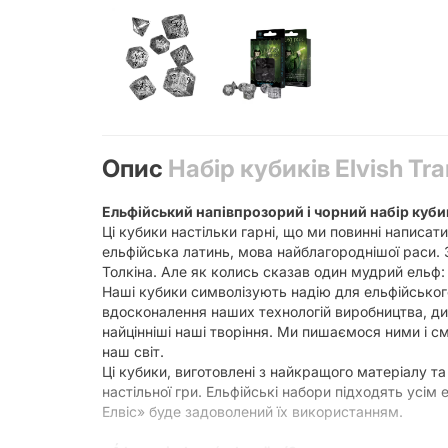
Опис
Набір кубиків Elvish Tra
Ельфійський напівпрозорий і чорний набір куби
Ці кубики настільки гарні, що ми повинні написат
ельфійська латинь, мова найблагороднішої раси.
Толкіна. Але як колись сказав один мудрий ельф: 
Наші кубики символізують надію для ельфійськог
вдосконалення наших технологій виробництва, диз
найцінніші наші творіння. Ми пишаємося ними і с
наш світ.
Ці кубики, виготовлені з найкращого матеріалу 
настільної гри. Ельфійські набори підходять усі
Елвіс» буде задоволений їх використанням.