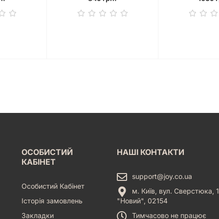
ОСОБИСТИЙ
НАШІ КОНТАКТИ
КАБІНЕТ
support@joy.co.ua
Особистий Кабінет
м. Київ, вул. Сверстюка, 1
Історія замовлень
"Новий", 02154
Закладки
Тимчасово не працює