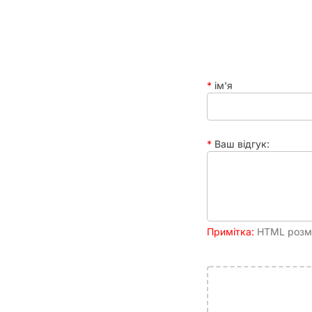
та драматизму до вашої пригоди у світі
Cyb
Чому саме Joy.co.ua для ваших
Ми розуміємо вашу пристрасть до
настільних іг
товари, що відповідають найвищим стандартам. Ми 
та завжди готові допомогти вам з вибором.
Купит
ім'я
Не пропустіть шанс посилити свій
ігровий досвід
чекає на вас, щоб допомогти вам написати власну
вам у цьому небезпечному, але привабливому сві
Ваш відгук:
Примітка:
HTML розмі