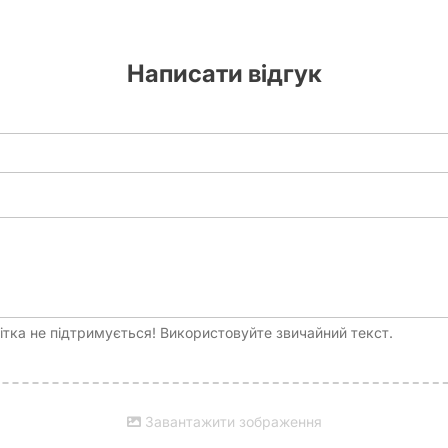
erpunk Red
. Ці
геймерські аксесуари
дійсно допомагають занури
 ігрових кубиків?
Написати відгук
ор
та
коміксів
. Саме тому на joy.co.ua ви знайдете тільки якісні
а
пропонуємо вигідні ціни, оперативну доставку по всій Україні (Ки
и кубики Cyberpunk Red
у нас – це швидко, зручно та надійно.
та зробити свої ігрові сесії ще більш захопливими.
Набір кубиків
 легенду у неонових джунглях Найт-Сіті. Замовляйте зараз і ха
ті!
тка не підтримується! Використовуйте звичайний текст.
Завантажити зображення