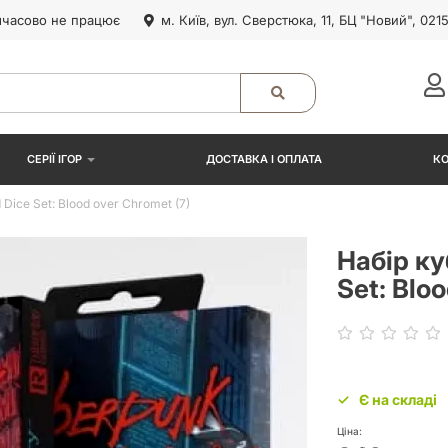
часово не працює
м. Київ, вул. Сверстюка, 11, БЦ "Новий", 021
СЕРІЇ ІГОР
ДОСТАВКА І ОПЛАТА
К
Dice Set: Blood over Chromet (7)
Набір ку
Set: Blo
Є на складі
Ціна: