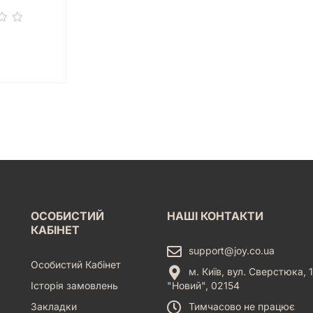
ОСОБИСТИЙ
НАШІ КОНТАКТИ
КАБІНЕТ
support@joy.co.ua
Особистий Кабінет
м. Київ, вул. Сверстюка, 1
Історія замовлень
"Новий", 02154
Закладки
Тимчасово не працює