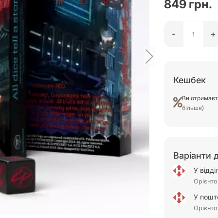
849 грн.
-
+
Кешбек
Ви отримає
більше
)
Варіанти 
У відд
Орієнто
У пошт
Орієнто