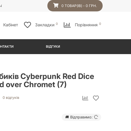
54
0 ТОВАР(ІВ) - 0 ГРН.
0
0
Кабінет
Закладки
Порівняння
ОНТАКТИ
ВІДГУКИ
биків Cyberpunk Red Dice
od over Chromet (7)
0 відгуків
🚚 Відправимо: