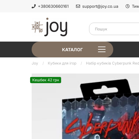
+380630660161
support@joy.co.ua
Тим
КАТАЛОГ
Joy
Кубики для ігор
Набір кубиків Cyberpunk Red 
Кешбек 42 грн