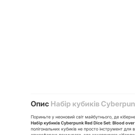
Опис
Набір кубиків Cyberpunk
Пориньте у неоновий світ майбутнього, де кіберн
Набір кубиків Cyberpunk Red Dice Set: Blood over
полігональних кубиків не просто інструмент для в
атмосферою похмурого, але захопливого кіберпан