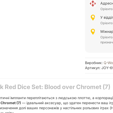
Адресн
Орієнто
У відд
Орієнто
Міжнар
Орієнто
признач
Виробник:
Q-Wo
Артикул: JOY-6
 Red Dice Set: Blood over Chromet (7)
етичні імпланти переплітаються з людською плоттю, а корпораці
 Chromet (7)
— ідеальний аксесуар, що здатен перенести ваш ігро
изначення долі ваших персонажів у настільних рольових іграх (Н
к-світу.