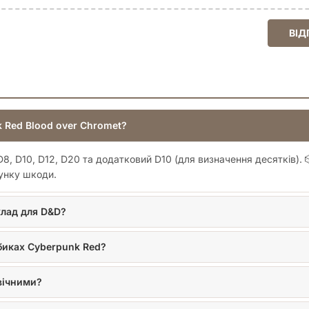
ВІД
k Red Blood over Chromet?
, D8, D10, D12, D20 та додатковий D10 (для визначення десятків)
унку шкоди.
клад для D&D?
биках Cyberpunk Red?
овічними?