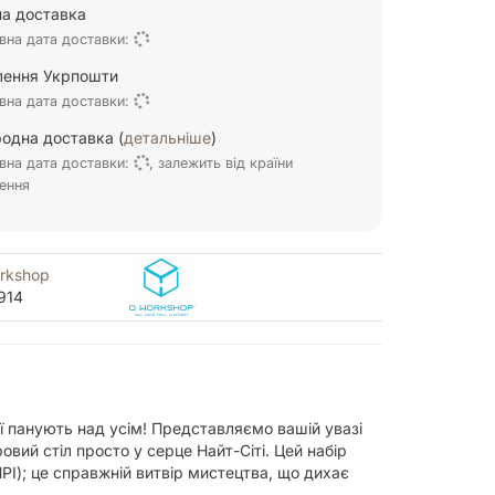
а доставка
вна дата доставки:
ілення Укрпошти
вна дата доставки:
одна доставка (
детальніше
)
вна дата доставки:
, залежить від країни
ення
rkshop
914
ї панують над усім! Представляємо вашій увазі
вий стіл просто у серце Найт-Сіті. Цей набір
РІ); це справжній витвір мистецтва, що дихає