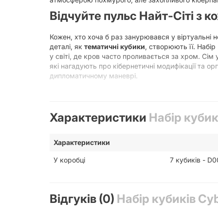
Відчуйте пульс Найт-Сіті з 
Кожен, хто хоча б раз занурювався у віртуальні 
деталі, як
тематичні кубики
, створюють її. Набір
у світі, де кров часто проливається за хром. Сім 
які нагадують про кібернетичні модифікації та ор
дипломатичному маневрі.
Чому варто купити Набір кубикі
Неперевершений дизайн:
Кожен
кубик Cyb
Характеристики
Набір кубик
символи роблять їх не тільки красивими, ал
Повний комплект для НРІ:
У наборі є всі не
включаючи популярні системи, такі як
D&D
Характеристики
розрахунку шкоди та інших ігрових механік
У коробці
7 кубиків - D0
Висока якість матеріалів:
Кубики виготовлен
забезпечують рівномірне кочення, що гаран
Ідеальний подарунок:
Шукаєте
подарунок 
доповненням до колекції будь-якого фаната,
Відгуків (0)
Набір кубиків Cyb
частина ігрового досвіду.
Підсилення занурення:
Забудьте про звичай