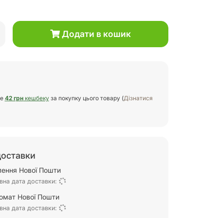
Додати в кошик
те
42 грн
кешбеку
за покупку цього товару (
Дізнатися
доставки
ілення Нової Пошти
вна дата доставки:
омат Нової Пошти
вна дата доставки: