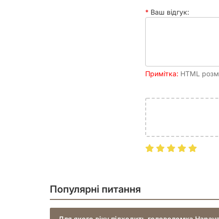
Ваш відгук:
Примітка:
HTML розмі
Популярні питання
Для якого віку підходить головоломка Hanay