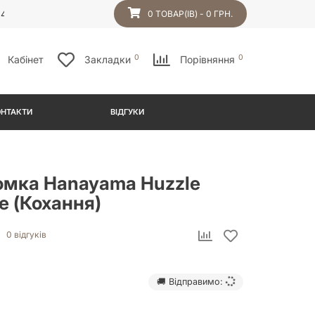
54
0 ТОВАР(ІВ) - 0 ГРН.
0
0
Кабінет
Закладки
Порівняння
ОНТАКТИ
ВІДГУКИ
омка Hanayama Huzzle
e (Кохання)
0 відгуків
🚚 Відправимо: