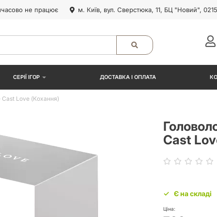
часово не працює
м. Київ, вул. Сверстюка, 11, БЦ "Новий", 021
СЕРІЇ ІГОР
ДОСТАВКА І ОПЛАТА
К
Cast Love (Кохання)
Головол
Cast Lov
Є на складі
Ціна: