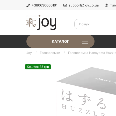
+380630660161
support@joy.co.ua
Тим
КАТАЛОГ
Joy
Головоломки
Головоломка Hanayama Huzzle 
Кешбек 35 грн