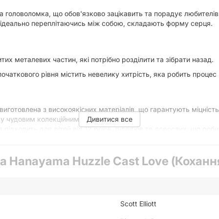
на головоломка, що обов'язково зацікавить та порадує любителі
що ідеально переплітаючись між собою, складають форму серця.
их металевих частин, які потрібно розділити та зібрати назад.
очаткового рівня містить невелику хитрість, яка робить проце
готовлена з високоякісних матеріалів, що гарантують міцність 
ку чудовим колекційним предметом.
Дивитися все
підходить для дітей від 12 років, підлітків та дорослих, що роб
н дозволяє брати Hanayama Huzzle Cast Love з собою куди завг
а Hanayama Huzzle Cast Love (Коханн
le Cast Love здається простою і має перший рівень складності
ділити половинки серця, використовуючи свої логічні навички т
Scott Elliott
впоратися з цим завданням?
ва головоломка у формі серця, яка поєднує елегантний дизайн, 