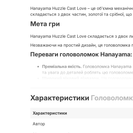
Hanayama Huzzle Cast Love – це об'ємна механіч
складається з двох частин, золотої та срібної, 
Мета гри
Hanayama Huzzle Cast Love складається з двох лит
Незважаючи на простий дизайн, ця головоломка п
Переваги головоломок Hanayama:
Преміальна якість.
Головоломка Hanayama ви
та увага до деталей роблять цю головолом
Широкий віковий діапазон.
Ця головоломка 
любить вирішувати складні задачі.
Портативність.
Компактний та легкий дизай
Характеристики
Головоломк
Як розв'язати головоломку
Незважаючи на те, що головоломка Hanayama Huzz
Характеристики
процес розгадування цікавим. Зрозумійте, як роз
Автор
повернути їх у початковий стан. Чи зможете ви 
Hanayama Huzzle Cast Love – це вишукана метале