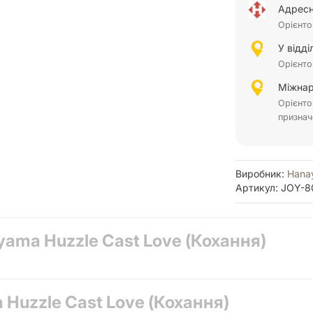
Адресн
Орієнто
У відд
Орієнто
Міжнар
Орієнто
признач
Виробник:
Hana
Артикул: JOY-8
ama Huzzle Cast Love (Кохання)
Huzzle Cast Love (Кохання)