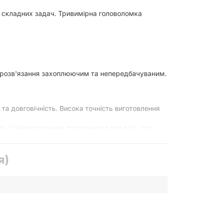
в складних задач. Тривимірна головоломка
с розв'язання захоплюючим та непередбачуваним.
та довговічність. Висока точність виготовлення
ить її універсальним подарунком для всіх, хто
одно.
я)
, вона містить складні моменти, що роблять
а просторове мислення, а потім спробуйте
високу якість виготовлення та неабиякий виклик