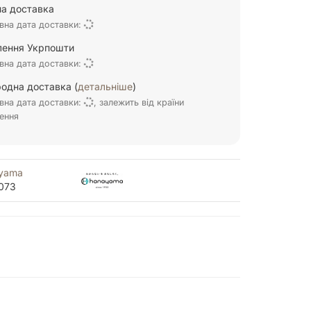
а доставка
вна дата доставки:
ілення Укрпошти
вна дата доставки:
одна доставка (
детальніше
)
вна дата доставки:
, залежить від країни
ення
yama
073