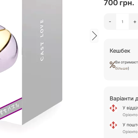
700 грн.
-
+
Кешбек
Ви отримає
більше
)
Варіанти 
У відд
Орієнто
У пошт
Орієнто