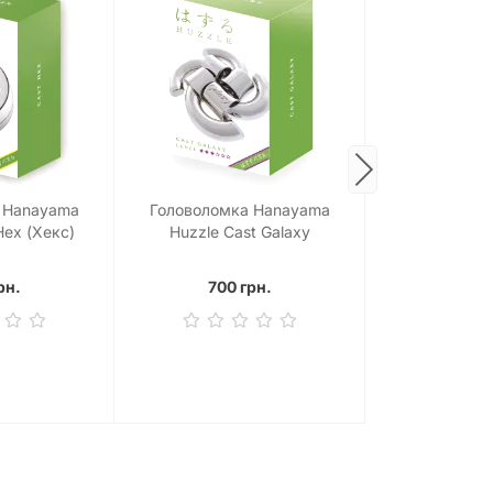
 Hanayama
Головоломка Hanayama
Головоломк
Hex (Хекс)
Huzzle Cast Galaxy
Huzzle Cast D
(Галактика)
рн.
700 грн.
700 