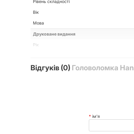
Рівень складності
для розуму, логіки та інтелекту.
Вік
Мова
Друковане видання
Рік
Додаткова інформація
Відгуків (0)
Головоломка Hana
Країна бренду
Матеріал
ім'я