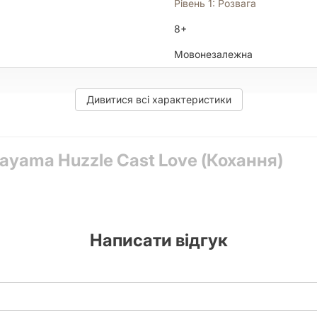
Рівень 1: Розвага
8+
Мовонезалежна
Дивитися всі характеристики
2020
yama Huzzle Cast Love (Кохання)
Японія
Метал
Написати відгук