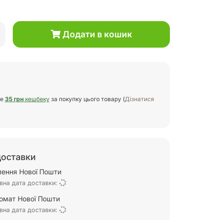
Додати в кошик
те
35 грн
кешбеку
за покупку цього товару (
Дізнатися
доставки
ілення Нової Пошти
вна дата доставки:
омат Нової Пошти
вна дата доставки: