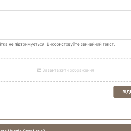
тка не підтримується! Використовуйте звичайний текст.
Завантажити зображення
ВІД
ama Huzzle Cast Love?