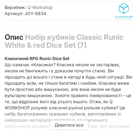
Виробник:
Q-Workshop
Артикул: JOY-6834
Опис
Набір кубиків Classic Runic
White & red Dice Set (7)
Класичний RPG Runic Dice Set
Що означає «Класика»? Класика ніколи не застаріває,
ніколи не бентежить і є доказом почуття стилю. Він
підходить до всього і стане в нагоді в будь-якій ситуації. Він
підходить всім, не тільки багатіям і снобам. Класика може
бути простою або вишуканою, але вона ніколи не буде
вульгарно вишуканою. Золоте правило поміркованості – це
те, що відрізняє його від усього іншого. Отже, як Q
WORKSHOP розуміє класичні рунічні рольові кубики? Це
набір багатогранних гральних кубиків, виготовлених із
найкращих матеріалів відповідно до класичного
Дивитися все
елегантного дизайну та створених простим, але красивим
рунічним шрифтом, читабельним як ніколи раніше. Це не