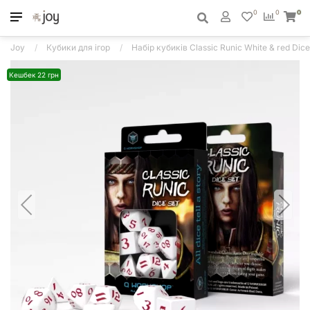
0
0
0
Joy
Кубики для ігор
Набір кубиків Classic Runic White & red Dice 
Кешбек 22 грн