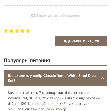
Завантажити зображення
ВІДПРАВИТИ ВІДГУК
Популярні питання
Що входить у набір Classic Runic White & red Dice
Set?
Комплект містить 7 стандартних багатогранних
кубиків: d4, d6, d8, 2x d10 (один з яких є відсотковим),
d12 та d20. Це повний набір, який підходить для
більшості систем
рольових ігор
🎲