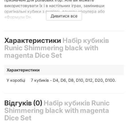
використовувати їх і в настільних іграх, замінивши
оригінальні кубики з якогось данжен кроулера або
Дивитися все
«Формули D».
Десятигранник можна використовувати як лічильник життя
або переможних очок. Багатогранники відмінно підходять
Характеристики
Набір кубиків
для визначення першого гравця. А у крайньому разі такими
кубиками можна стріляти з рогатки по ворогам або
Runic Shimmering black with
монстрам, коли навколо закінчаться каменюки.
magenta Dice Set
Характеристики
У коробці
7 кубиків - D4, D6, D8, D10, D12, D20, D100.
Відгуків (0)
Набір кубиків Runic
Shimmering black with magenta
Dice Set