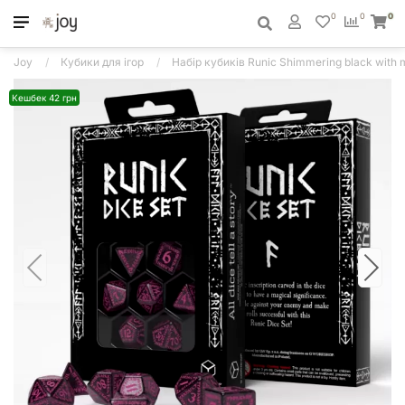
0
0
0
Joy
Кубики для ігор
Набір кубиків Runic Shimmering black with 
Кешбек 42 грн