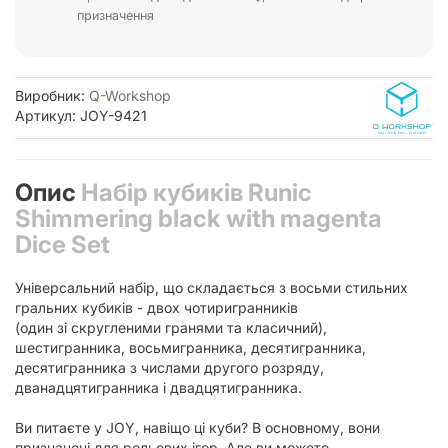
призначення
Виробник:
Q-Workshop
Артикул: JOY-9421
Опис
Набір кубиків Runic
Shimmering black with magenta
Dice Set
Універсальний набір, що складається з восьми стильних
гральних кубиків - двох чотиригранників
(один зі скругленими гранями та класичний),
шестигранника, восьмигранника, десятигранника,
десятигранника з числами другого розряду,
дванадцятигранника і двадцятигранника.
Ви питаєте у JOY, навіщо ці куби? В основному, вони
призначені для рольових ігор. Але ви можете