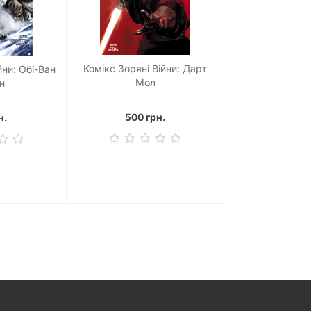
Комікс Зоряні Війни: Дарт
йни: Обі-Ван
Мол
ін
500 грн.
н.