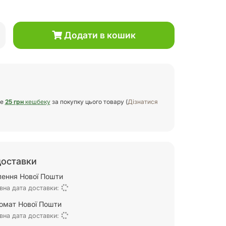
Додати в кошик
те
25 грн
кешбеку
за покупку цього товару (
Дізнатися
доставки
ілення Нової Пошти
вна дата доставки:
омат Нової Пошти
вна дата доставки: