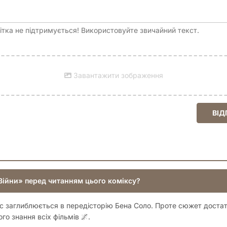
тка не підтримується! Використовуйте звичайний текст.
Завантажити зображення
ВІД
 Війни» перед читанням цього коміксу?
мікс заглиблюється в передісторію Бена Соло. Проте сюжет доста
го знання всіх фільмів 🌌.