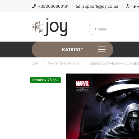
+380630660161
support@joy.co.ua
Тим
КАТАЛОГ
Joy
Книги та комікси
Комікс Зоряні Війни: Сход
Кешбек 25 грн