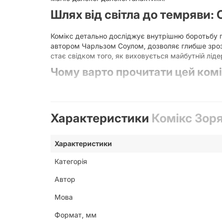
Шлях від світла до темряви:
Комікс детально досліджує внутрішню боротьбу ге
автором Чарльзом Соулом, дозволяє глибше зрозу
стає свідком того, як виховується майбутній лід
Чому варто прочитати цей ком
Глибокий психологізм:
Історія зосереджена
Висока якість виконання:
Тверда обкладинк
Українська мова:
Тепер ви можете насолоди
Характеристики
Комікс Зоря
Візуальний шедевр:
Кожна сторінка наповн
Колекційне значення та фор
Характеристики
Даний комікс виконаний у зручному форматі 165х
Категорія
гарантує, що книга збереже свій первісний вигля
Автор
новел за мотивами «Зоряних Війн» українською 
Кому підійде цей графічний ро
Мова
Формат, мм
Це видання стане чудовим подарунком для: