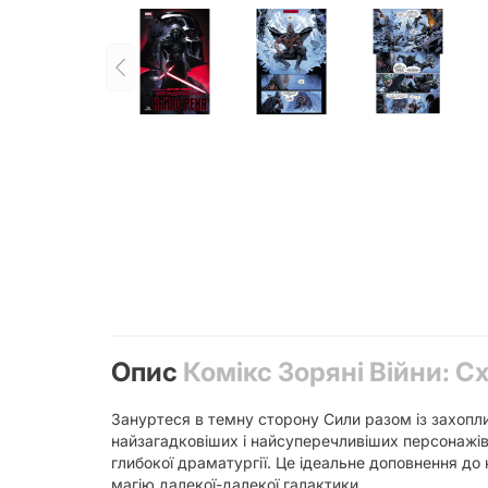
Опис
Комікс Зоряні Війни: 
Зануртеся в темну сторону Сили разом із захоп
найзагадковіших і найсуперечливіших персонажів
глибокої драматургії. Це ідеальне доповнення до 
магію далекої-далекої галактики.