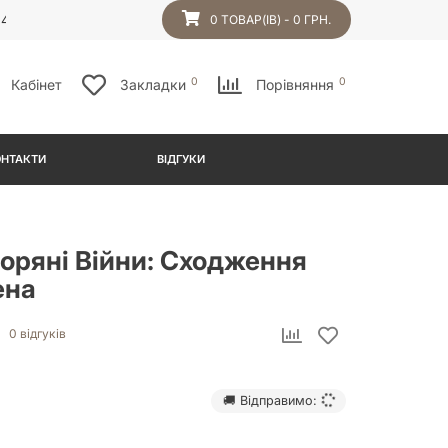
54
0 ТОВАР(ІВ) - 0 ГРН.
0
0
Кабінет
Закладки
Порівняння
ОНТАКТИ
ВІДГУКИ
оряні Війни: Сходження
ена
0 відгуків
🚚 Відправимо: