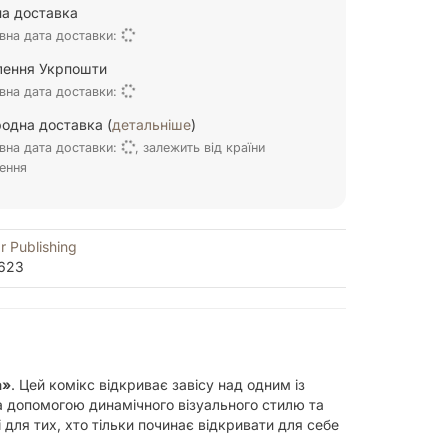
а доставка
вна дата доставки:
ілення Укрпошти
вна дата доставки:
одна доставка (
детальніше
)
вна дата доставки:
, залежить від країни
ення
r Publishing
623
а»
. Цей комікс відкриває завісу над одним із
а допомогою динамічного візуального стилю та
 для тих, хто тільки починає відкривати для себе