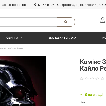
часово не працює
м. Київ, вул. Сверстюка, 11, БЦ "Новий", 021
СЕРІЇ ІГОР
ДОСТАВКА І ОПЛАТА
К
ження Кайло Рена
Комікс З
Кайло Р
Є на складі
Ціна: