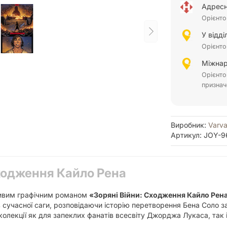
Адресн
Орієнто
У відд
Орієнто
Міжнар
Орієнто
признач
Виробник:
Varva
Артикул: JOY-9
Сходження Кайло Рена
ливим графічним романом
«Зоряні Війни: Сходження Кайло Рен
 сучасної саги, розповідаючи історію перетворення Бена Соло з
колекції як для запеклих фанатів всесвіту Джорджа Лукаса, так і