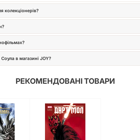
ля колекціонерів?
н?
інофільмах?
 Соула в магазині JOY?
РЕКОМЕНДОВАНІ ТОВАРИ