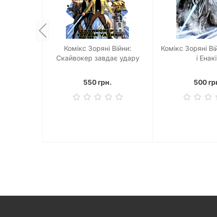
Комікс Зоряні Війни:
Комікс Зоряні Ві
Скайвокер завдає удару
і Енак
550 грн.
500 гр