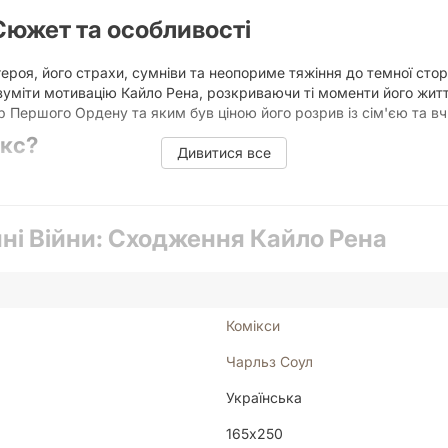
 Сюжет та особливості
роя, його страхи, сумніви та неопориме тяжіння до темної сто
міти мотивацію Кайло Рена, розкриваючи ті моменти його життя
ер Першого Ордену та яким був ціною його розрив із сім'єю та в
ікс?
Дивитися все
 не лише на битвах на світлових мечах, а й на емоційному стан
а забезпечує довговічність видання, що робить його цінним екз
тися офіційним перекладом, що дозволяє повністю зануритися 
ні Війни: Сходження Кайло Рена
ена деталізованими ілюстраціями, що передають масштаб та вел
мат видання
250 мм, що робить його комфортним для читання та зручним дл
Комікси
д навіть після багаторазового перечитування. Для колекціонерів
Чарльз Соул
мовою.
ман?
Українська
165х250