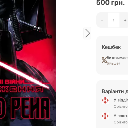
500 грн.
-
+
Кешбек
Ви отримає
більше
)
Варіанти 
У відд
Орієнто
У пошт
Орієнто