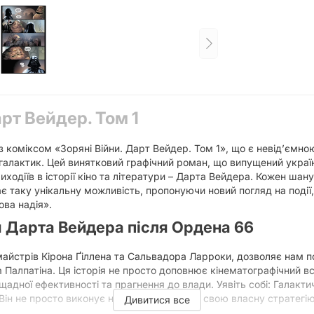
арт Вейдер. Том 1
 коміксом «Зоряні Війни. Дарт Вейдер. Том 1», що є невід’ємно
алактик. Цей винятковий графічний роман, що випущений украї
иходіїв в історії кіно та літератури – Дарта Вейдера. Кожен ша
є таку унікальну можливість, пропонуючи новий погляд на події, 
ова надія».
я Дарта Вейдера після Ордена 66
 майстрів Кірона Ґіллена та Сальвадора Ларроки, дозволяє нам п
Палпатіна. Ця історія не просто доповнює кінематографічний в
щадної ефективності та прагнення до влади. Уявіть собі: Галакти
 Він не просто виконує накази, він формує свою власну стратег
Дивитися все