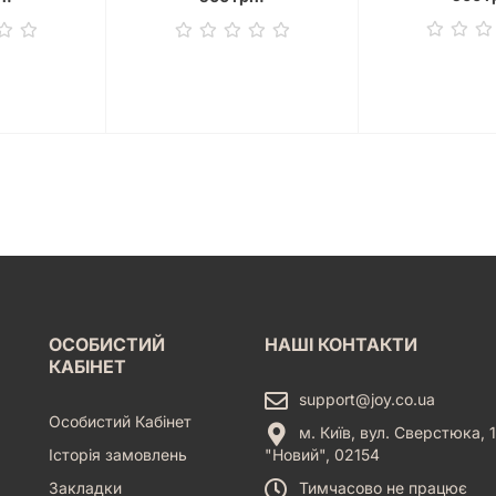
ОСОБИСТИЙ
НАШІ КОНТАКТИ
КАБІНЕТ
support@joy.co.ua
Особистий Кабінет
м. Київ, вул. Сверстюка, 1
Історія замовлень
"Новий", 02154
Закладки
Тимчасово не працює