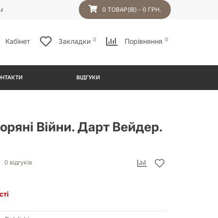
54
0 ТОВАР(ІВ) - 0 ГРН.
0
0
Кабінет
Закладки
Порівняння
ОНТАКТИ
ВІДГУКИ
оряні Війни. Дарт Вейдер.
0 відгуків
сті