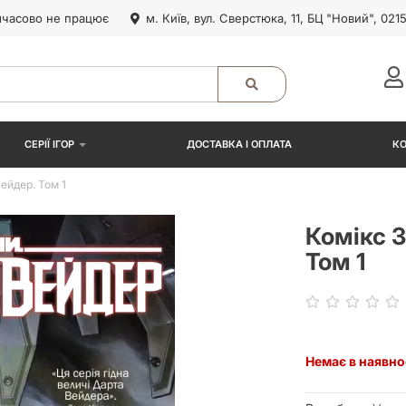
часово не працює
м. Київ, вул. Сверстюка, 11, БЦ "Новий", 021
СЕРІЇ ІГОР
ДОСТАВКА І ОПЛАТА
К
ейдер. Том 1
Комікс З
Том 1
Немає в наявно