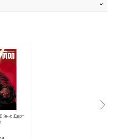
 цього унікального видання.
своє знайомство з цим величним всесвітом.
ь-якої полиці. Приєднуйтесь до мільйонів
а одного з найкультовіших персонажів, але й
видання є мостом між фільмами, що дозволяє
ви отримаєте нове бачення знайомих подій та
частиною цієї грандіозної історії!
смічних пригод, що розгортаються на сторінках
 бути у кожного справжнього фаната «Зоряних
. Дарт Вейдер. Том 1» і дозвольте собі зануритися
е свою колекцію коміксів «Зоряні Війни» і
Війни: Дарт
л
рн.