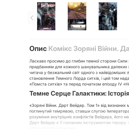
Опис
Комікс Зоряні Війни. Д
Ласкаво просимо до глибин темної сторони Сили з
придбанням для кожного шанувальника далеких г
читача у безжальний світ одного з найвідоміших л
становлення Темного Лорда ситхів, і цей том нада
«Помста ситхів» та перед початком епізоду IV «Н
Темне Серце Галактики: Історі
«Зоряні Війни. Дарт Вейдер. Том 1» від визнаних
поглинутий темрявою, ставши слугою Імператора 
розуміння внутрішніх конфліктів Вейдера, його не
Дарт Вейдер є її головним інструментом терору.
слід в історії галактики.