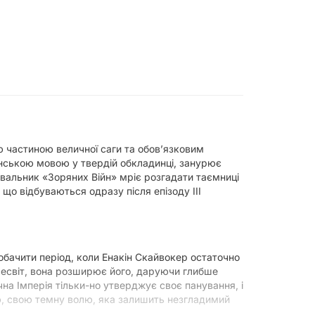
ю частиною величної саги та обов’язковим
нською мовою у твердій обкладинці, занурює
нувальник «Зоряних Війн» мріє розгадати таємниці
що відбуваються одразу після епізоду III
обачити період, коли Енакін Скайвокер остаточно
сесвіт, вона розширює його, даруючи глибше
чна Імперія тільки-но утверджує своє панування, і
ію, свою темну волю, яка залишить незгладимий