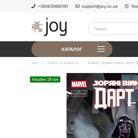
+380630660161
support@joy.co.ua
Тим
КАТАЛОГ
Joy
Книги та комікси
Комікс Зоряні Війни. Дарт В
Кешбек 28 грн