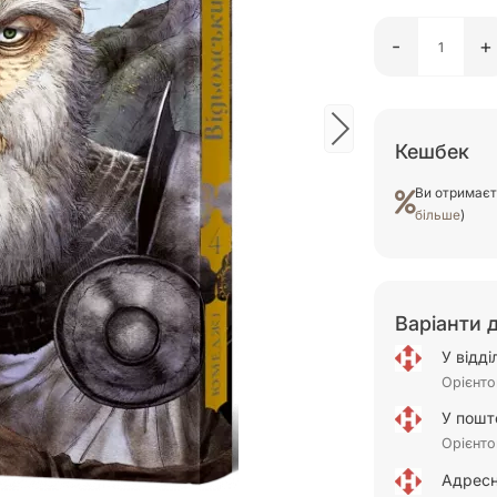
-
+
Кешбек
Ви отримає
більше
)
Варіанти 
У відд
Орієнто
У пошт
Орієнто
Адресн