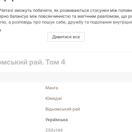
. Читачі зможуть побачити, як розвиваються стосунки між голов
терно балансує між повсякчинністю та магічним реалізмом, що 
гію, а розповідь про пошук себе, дружбу та подолання внутрішні
?
Дивитися все
н герой має свою історію, мотивацію та внутрішній конфлікт, що
люнки Юмеджі дозволяють повністю зануритися в атмосферу від
ь на місці, постійно підкидаючи нові загадки та виклики для гер
омський рай. Том 4
ей оточення та емоцій персонажів створює відчуття присутності
серії, так і тим, хто тільки починає знайомство з творчістю Юм
Манга
о цей том обов'язково має опинитися на вашій полиці. Завдяки 
и емоцій героїв.
Юмеджі
Відьомський рай
є комфортно читати мангу як вдома, так і в дорозі. М'яка обкл
Українська
 контрастів, що є критично важливим для графічних романів та ма
200х144