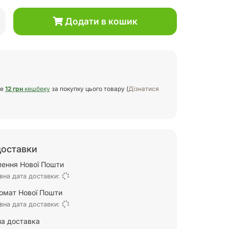
Додати в кошик
те
12 грн
кешбеку
за покупку цього товару (
Дізнатися
доставки
ілення Нової Пошти
вна дата доставки:
омат Нової Пошти
вна дата доставки:
а доставка