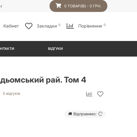
54
0 ТОВАР(ІВ) - 0 ГРН.
0
0
Кабінет
Закладки
Порівняння
ОНТАКТИ
ВІДГУКИ
ідьомський рай. Том 4
0 відгуків
🚚 Відправимо: