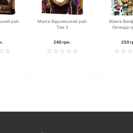
ький рай.
Манга Відьомський рай.
Манга Вакф
2
Том 3
Легенда п
н.
240 грн.
250 г