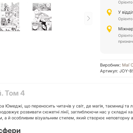
Орієнто
У відд
Орієнто
Міжнар
Орієнто
признач
Виробник:
Mal`
Артикул: JOY-8
. Том 4
ра Юмеджі, що переносить читачів у світ, де магія, таємниці та
одовжує розвивати сюжетні лінії, заглиблюючи нас у складні ха
м, а й особливим візуальним стилем, який створює неповторну 
осфери