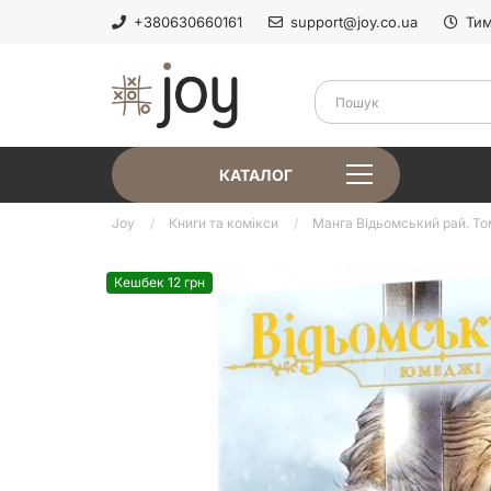
+380630660161
support@joy.co.ua
Тим
КАТАЛОГ
Joy
Книги та комікси
Манга Відьомський рай. То
Кешбек 12 грн