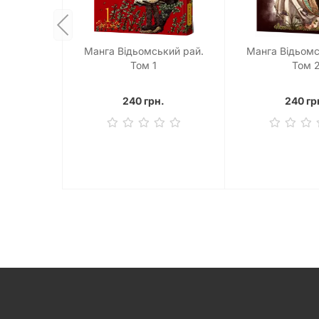
Манга Відьомський рай.
Манга Відьомс
Том 1
Том 
240 грн.
240 гр