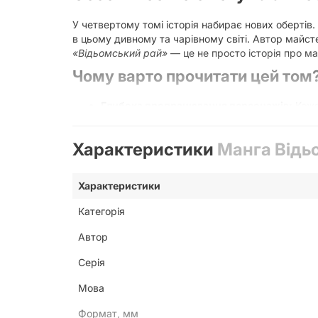
У четвертому томі історія набирає нових обертів
в цьому дивному та чарівному світі. Автор майс
«Відьомський рай»
— це не просто історія про ма
Чому варто прочитати цей том
Глибока пропрацювання персонажів:
Коже
Висока якість візуалізації:
Деталізовані ма
Динамічний розвиток подій:
Сюжет не стоїт
Характеристики
Манга Відь
Естетика та стиль:
Особлива увага до детал
Для кого ця манга?
Характеристики
Ця книга буде цікава як постійним шанувальникам 
Категорія
поєднання містики, романтики та психологізму, т
дозволяючи максимально точно відчути всі відтінк
Автор
Технічні особливості видання
Серія
Видання виконане у зручному форматі, що дозволя
Мова
забезпечує чіткість ліній та правильну передачу
Формат, мм