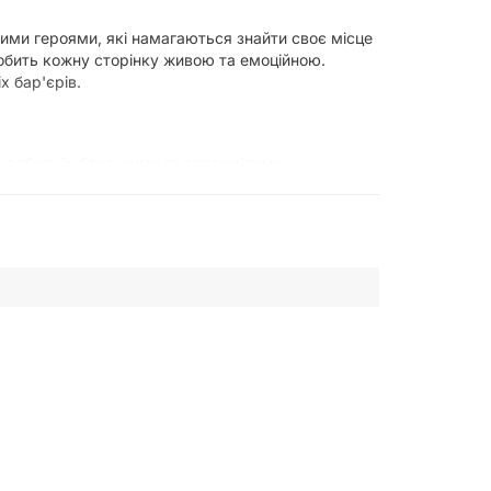
ними героями, які намагаються знайти своє місце
робить кожну сторінку живою та емоційною.
х бар'єрів.
 робить їх близькими та зрозумілими.
ьомського світу.
оїв.
.
еджі. Якщо ви цінуєте в манзі гармонійне
українському перекладу, історія стає ще ближчою,
адинка робить книгу легкою, а якісний папір
нги.