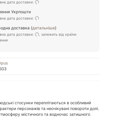
вна дата доставки:
ілення Укрпошти
вна дата доставки:
одна доставка (
детальніше
)
вна дата доставки:
, залежить від країни
ення
Opus
503
 людські стосунки переплітаються в особливий
рактери персонажів та неочікувані повороти долі.
атмосферу містичного та водночас затишного