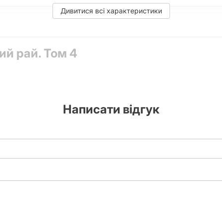
я, які нові таємниці розкриються в «Відьомському раю» та куди 
глибоким сенсом та вишуканим візуальним стилем.
Дивитися всі характеристики
М'яка
й рай. Том 4
196
Написати відгук