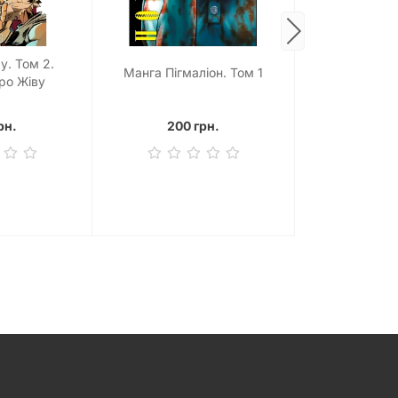
у. Том 2.
Манга Пігмаліон. Том 1
Манга Усміх
ро Жіву
рн.
200 грн.
250 