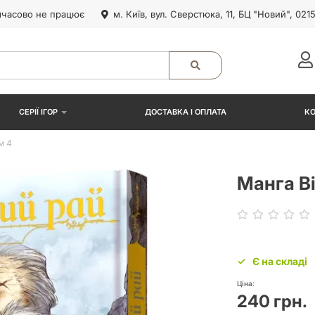
часово не працює
м. Київ, вул. Сверстюка, 11, БЦ "Новий", 021
СЕРІЇ ІГОР
ДОСТАВКА І ОПЛАТА
К
м 4
Манга В
Є на складі
Ціна:
240 грн.