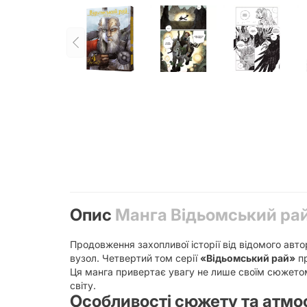
Опис
Манга Відьомський рай
Продовження захопливої історії від відомого авто
вузол. Четвертий том серії
«Відьомський рай»
пр
Ця манга привертає увагу не лише своїм сюжето
світу.
Особливості сюжету та атм