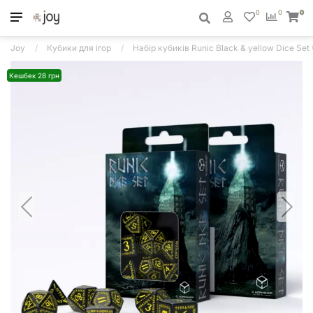
0
0
0
Joy
Кубики для ігор
Набір кубиків Runic Black & yellow Dice Set 
Кешбек 28 грн