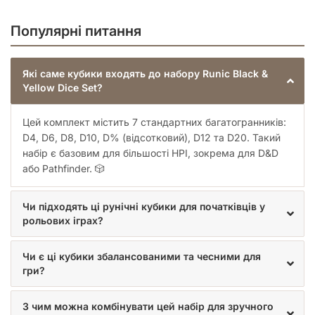
майстер підземель, який веде своїх гравців крізь
небезпечні світи, чи новачок, який тільки відкриває для
Популярні питання
себе магію рольових ігор, ці
ігрові кубики
стануть вашим
надійним помічником. Вони не тільки допоможуть
визначити результат бою чи успішність перевірки навичок,
Які саме кубики входять до набору Runic Black &
але й стануть елементом, що візуально підкреслює
Yellow Dice Set?
унікальність вашого ігрового стилю.
Чому Варто Купити Набір Кубиків Runic
Цей комплект містить 7 стандартних багатогранників:
Black & Yellow Dice Set (7)?
D4, D6, D8, D10, D% (відсотковий), D12 та D20. Такий
набір є базовим для більшості НРІ, зокрема для D&D
Естетична досконалість:
Містичний рунічний дизайн
або Pathfinder. 🎲
та контрастне чорно-жовте оформлення роблять цей
набір справжньою окрасою будь-якої колекції.
Висока якість:
Міцний матеріал та точне калібрування
Чи підходять ці рунічні кубики для початківців у
гарантують довговічність та справедливість кожного
рольових іграх?
кидка.
Універсальність:
Ідеально підходить для широкого
Чи є ці кубики збалансованими та чесними для
спектру настільних рольових ігор та настільних ігор,
гри?
де потрібні стандартні кубики.
Відмінна читабельність:
Яскраві жовті цифри на
темному тлі забезпечують легке та швидке
З чим можна комбінувати цей набір для зручного