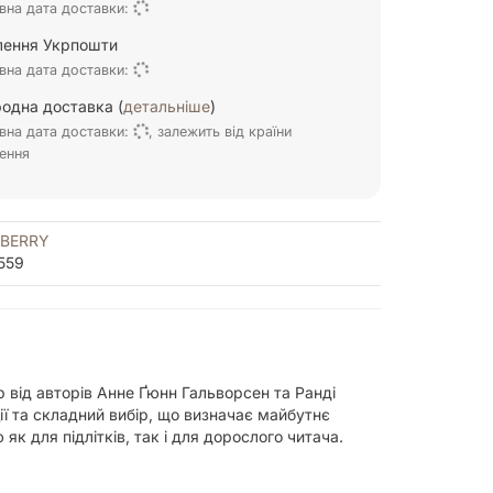
вна дата доставки:
ілення Укрпошти
вна дата доставки:
одна доставка (
детальніше
)
вна дата доставки:
, залежить від країни
ення
BERRY
559
ір від авторів Анне Ґюнн Гальворсен та Ранді
ії та складний вибір, що визначає майбутнє
к для підлітків, так і для дорослого читача.