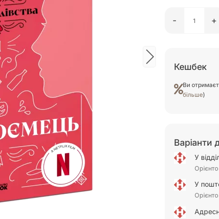
-
+
Кешбек
Ви отримає
більше
)
Варіанти 
У відд
Орієнто
У пошт
Орієнто
Адресн