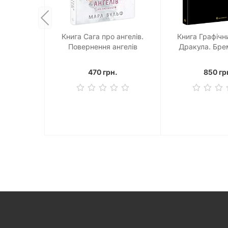
Книга Сага про ангелів.
Книга Графічн
Повернення ангелів
Дракула. Бре
470 грн.
850 гр