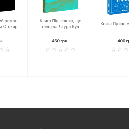
ий роман.
Книга Під зіркою, що
Книга Принц м
м Стокер
танцює. Лаура Вуд
н.
450 грн.
400 г