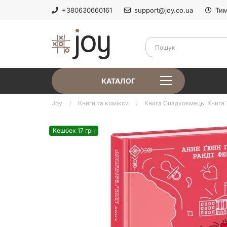
+380630660161
support@joy.co.ua
Тим
КАТАЛОГ
Joy
Книги та комікси
Книга Спадкоємець. Книга 
Кешбек 17 грн