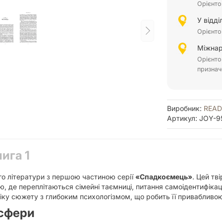
Орієнто
У відд
Орієнто
Міжнар
Орієнто
признач
Виробник:
READ
Артикул: JOY-9
ига 1
го літератури з першою частиною серії
«Спадкоємець»
. Цей тв
ю, де переплітаються сімейні таємниці, питання самоідентифікац
ку сюжету з глибоким психологізмом, що робить її привабливою я
осфери