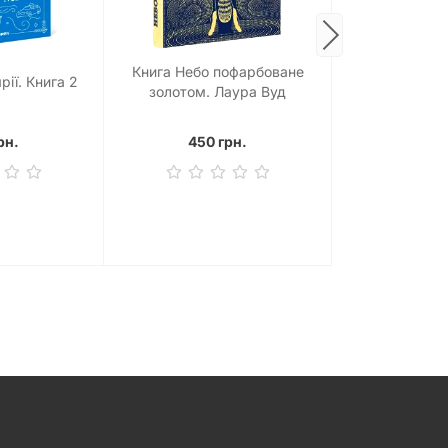
Книга Небо пофарбоване
Книга Зимові м
рії. Книга 2
золотом. Лаура Вуд
пад
рн.
450 грн.
550 