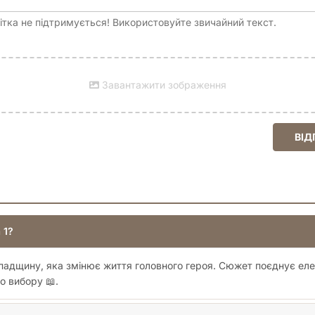
тка не підтримується! Використовуйте звичайний текст.
Завантажити зображення
ВІД
 1?
у спадщину, яка змінює життя головного героя. Сюжет поєднує е
о вибору 📖.