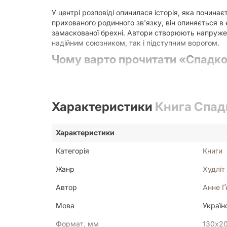
У центрі розповіді опинилася історія, яка почина
прихованого родинного зв'язку, він опиняється в 
замаскованої брехні. Автори створюють напруже
надійним союзником, так і підступним ворогом.
Чому варто прочитати «Спадк
Ця книга — не просто історія про отримання майн
помітите, як ретельно пропрацьована кожна дета
до своєї бібліотеки:
Характеристики
Книга Спад
Інтригуюча зав'язка:
Сюжет тримає в напруз
Розвиток персонажів:
Головний герой еволю
Характеристики
Актуальні теми:
Проблематика пошуку свого
Якісна мова:
Видання українською мовою доз
Категорія
Книги
Видання та якість виконанн
Жанр
Худліт
Книга випущена у зручному форматі, який дозволя
Автор
Анне Ґ
обкладинка
забезпечує довговічність видання, щ
сторінки тексту розподілені таким чином, щоб те
Мова
Україн
Кому підійде ця книга?
Формат, мм
130х2