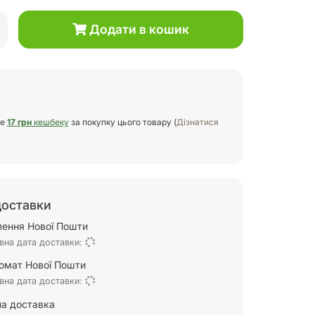
Додати в кошик
те
17 грн
кешбеку
за покупку цього товару (
Дізнатися
доставки
ілення Нової Пошти
вна дата доставки:
омат Нової Пошти
вна дата доставки:
а доставка