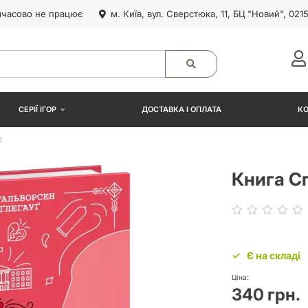
часово не працює
м. Київ, вул. Сверстюка, 11, БЦ "Новий", 021
СЕРІЇ ІГОР
ДОСТАВКА І ОПЛАТА
К
1
Книга С
Є на складі
Ціна:
340 грн.