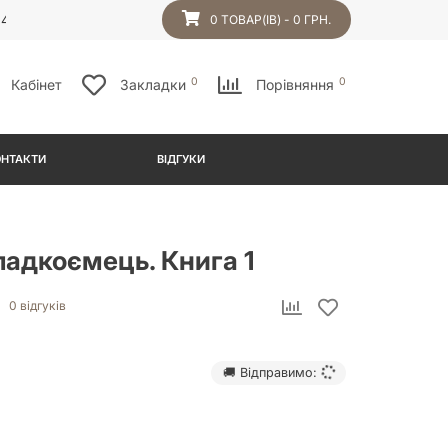
54
0 ТОВАР(ІВ) - 0 ГРН.
0
0
Кабінет
Закладки
Порівняння
ОНТАКТИ
ВІДГУКИ
падкоємець. Книга 1
0 відгуків
🚚 Відправимо: