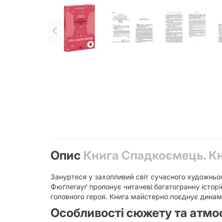
Опис
Книга Спадкоємець. Кн
Зануртеся у захопливий світ сучасного художньо
Фюґлегауґ пропонує читачеві багатогранну історі
головного героя. Книга майстерно поєднує динамі
Особливості сюжету та атм