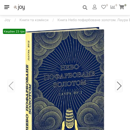
0
0
0
Joy
Книги та комікси
Книга Небо пофарбоване золотом. Лаура 
Кешбек 23 грн