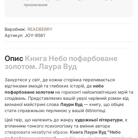
призначення
Виробник:
READBERRY
Артикул: JOY-9561
Опис
Книга Небо пофарбоване
золотом. Лаура Вуд
Зануртеся у світ, де кожна сторінка переливається
відтінками емоцій та глибоких історій, де
небо
пофарбоване золотом
на горизонті найзаповітніших мрій та
сподівань. Представляємо вашій увазі чарівний роман від
визнаної майстрині слова
Лаури Вуд
— книгу, що обіцяє
стати справжньою перлиною у вашій бібліотеці.
Цей твір, що належить до жанру
художньої літератури
, є
втіленням тонкого психологізму та вміння автора
створювати незабутні образи.
Книга Лаури Вуд "Небо