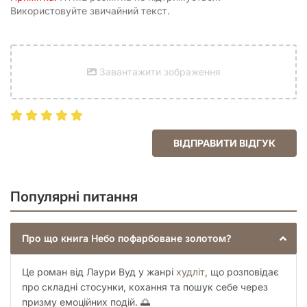
під час подорожі. Дозвольте собі цю подорож у світ, де
Використовуйте звичайний текст.
слова перетворюються на реальність, а фантазія розквітає
найяскравішими барвами.
Не пропустіть можливість
замовити книгу "Небо
пофарбоване золотом" українською мовою
вже сьогодні.
Завантажити зображення
Відчуйте магію слова Лаури Вуд та дозвольте цій історії
позолотити ваше небо.
ВІДПРАВИТИ ВІДГУК
Популярні питання
Про що книга Небо пофарбоване золотом?
Це роман від Лаури Вуд у жанрі
худліт
, що розповідає
про складні стосунки, кохання та пошук себе через
призму емоційних подій. 🌅